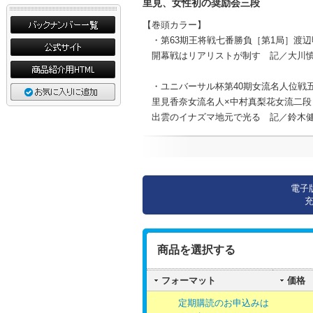
里見、女性初の奨励会三段
【巻頭カラー】
・第63期王将戦七番勝負［第1局］渡辺
開幕戦はリアリストが制す 記／大川
・ユニバーサル杯第40期女流名人位戦五
里見香奈女流名人×中村真梨花女流二段
出雲のイナズマ地元で光る 記／鈴木
電子
商品を選択する
フォーマット
価格
定期購読のお申込みは