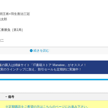
明王将×羽生善治三冠
慎太郎
番勝負［第1局］
健二
続きを読む
版の購入は姉妹サイト「IT書籍ストア Manatee」がオススメ！
充実のラインナップに加え、割引セールも定期的に実施中！
備考
※定期購読をご希望の方はこちらのページにお進み下さい。