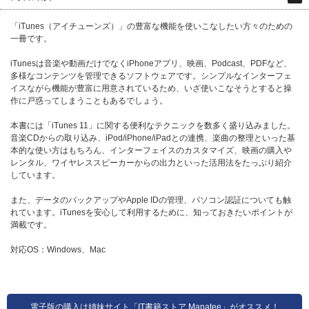
「iTunes（アイチューンズ）」の豊富な機能を使いこなしたい方々のための
一冊です。
iTunesは音楽や動画だけでなくiPhoneアプリ、映画、Podcast、PDFなど、
多様なコンテンツを管理できるソフトウェアです。シンプルなインターフェ
イスながら機能が豊富に用意されているため、いざ使いこなそうとすると操
作に戸惑ってしまうこともあるでしょう。
本書には「iTunes 11」に関する便利なテクニックを数多く盛り込みました。
音楽CDからの取り込み、iPod/iPhone/iPadとの連携、楽曲の整理といった基
本的な使い方はもちろん、インターフェイスのカスタマイズ、映画の購入や
レンタル、ワイヤレススピーカーからの出力といった活用法をたっぷり紹介
しています。
また、データのバックアップやApple IDの管理、パソコン認証についても触
れています。iTunesを安心して利用するために、知っておきたいポイントが
満載です。
対応OS：Windows、Mac
電子版の購入は姉妹サイト「IT書籍ストア Manatee」がオススメ！