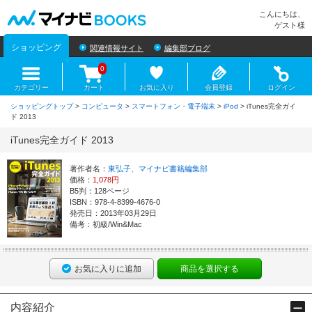
マイナビBOOKS
こんにちは、
ゲスト様
ショッピング
関連情報サイト
編集部ブログ
0
カテゴリー
カート
お気に入り
会員登録
ログイン
ショッピングトップ
>
コンピュータ
>
スマートフォン・電子端末
>
iPod
> iTunes完全ガイ
ド 2013
iTunes完全ガイド 2013
著作者名：
東弘子、マイナビ書籍編集部
価格：
1,078円
B5判：128ページ
ISBN：978-4-8399-4676-0
発売日：2013年03月29日
備考：初級/Win&Mac
お気に入りに追加
商品を選択する
内容紹介