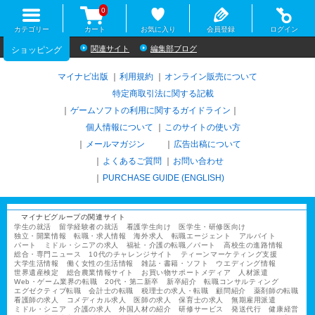
0
カテゴリー
カート
お気に入り
会員登録
ログイン
関連サイト
編集部ブログ
ショッピング
マイナビ出版
利用規約
オンライン販売について
特定商取引法に関する記載
ゲームソフトの利用に関するガイドライン
｜
個人情報について
このサイトの使い方
メールマガジン
広告出稿について
よくあるご質問
お問い合わせ
PURCHASE GUIDE (ENGLISH)
マイナビグループの関連サイト
学生の就活
留学経験者の就活
看護学生向け
医学生・研修医向け
独立・開業情報
転職・求人情報
海外求人
転職エージェント
アルバイト
パート
ミドル・シニアの求人
福祉・介護の転職／パート
高校生の進路情報
総合・専門ニュース
10代のチャレンジサイト
ティーンマーケティング支援
大学生活情報
働く女性の生活情報
雑誌・書籍・ソフト
ウエディング情報
世界遺産検定
総合農業情報サイト
お買い物サポートメディア
人材派遣
Web・ゲーム業界の転職
20代・第二新卒
新卒紹介
転職コンサルティング
エグゼクティブ転職
会計士の転職
税理士の求人・転職
顧問紹介
薬剤師の転職
看護師の求人
コメディカル求人
医師の求人
保育士の求人
無期雇用派遣
ミドル・シニア
介護の求人
外国人材の紹介
研修サービス
発送代行
健康経営