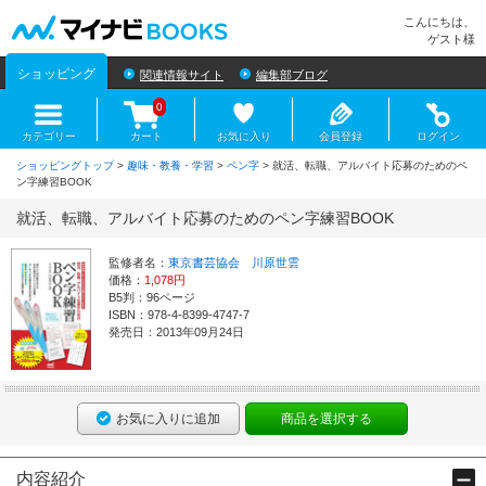
マイナビBOOKS
こんにちは、
ゲスト様
ショッピング
関連情報サイト
編集部ブログ
0
カテゴリー
カート
お気に入り
会員登録
ログイン
ショッピングトップ
>
趣味・教養・学習
>
ペン字
> 就活、転職、アルバイト応募のためのペ
ン字練習BOOK
就活、転職、アルバイト応募のためのペン字練習BOOK
監修者名：
東京書芸協会 川原世雲
価格：
1,078円
B5判：96ページ
ISBN：978-4-8399-4747-7
発売日：2013年09月24日
お気に入りに追加
商品を選択する
内容紹介