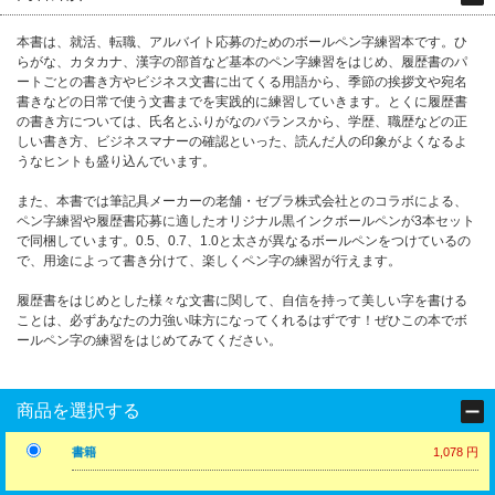
本書は、就活、転職、アルバイト応募のためのボールペン字練習本です。ひ
らがな、カタカナ、漢字の部首など基本のペン字練習をはじめ、履歴書のパ
ートごとの書き方やビジネス文書に出てくる用語から、季節の挨拶文や宛名
書きなどの日常で使う文書までを実践的に練習していきます。とくに履歴書
の書き方については、氏名とふりがなのバランスから、学歴、職歴などの正
しい書き方、ビジネスマナーの確認といった、読んだ人の印象がよくなるよ
うなヒントも盛り込んでいます。
また、本書では筆記具メーカーの老舗・ゼブラ株式会社とのコラボによる、
ペン字練習や履歴書応募に適したオリジナル黒インクボールペンが3本セット
で同梱しています。0.5、0.7、1.0と太さが異なるボールペンをつけているの
で、用途によって書き分けて、楽しくペン字の練習が行えます。
履歴書をはじめとした様々な文書に関して、自信を持って美しい字を書ける
ことは、必ずあなたの力強い味方になってくれるはずです！ぜひこの本でボ
ールペン字の練習をはじめてみてください。
商品を選択する
書籍
1,078 円