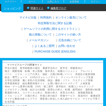
カテゴリー
カート
お気に入り
会員登録
ログイン
関連サイト
編集部ブログ
ショッピング
マイナビ出版
利用規約
オンライン販売について
特定商取引法に関する記載
ゲームソフトの利用に関するガイドライン
｜
個人情報について
このサイトの使い方
メールマガジン
広告出稿について
よくあるご質問
お問い合わせ
PURCHASE GUIDE (ENGLISH)
マイナビグループの関連サイト
学生の就活
留学経験者の就活
看護学生向け
医学生・研修医向け
独立・開業情報
転職・求人情報
海外求人
転職エージェント
アルバイト
パート
ミドル・シニアの求人
福祉・介護の転職／パート
高校生の進路情報
総合・専門ニュース
10代のチャレンジサイト
ティーンマーケティング支援
大学生活情報
働く女性の生活情報
雑誌・書籍・ソフト
ウエディング情報
世界遺産検定
総合農業情報サイト
お買い物サポートメディア
人材派遣
Web・ゲーム業界の転職
20代・第二新卒
新卒紹介
転職コンサルティング
エグゼクティブ転職
会計士の転職
税理士の求人・転職
顧問紹介
薬剤師の転職
看護師の求人
コメディカル求人
医師の求人
保育士の求人
無期雇用派遣
ミドル・シニア
介護の求人
外国人材の紹介
研修サービス
発送代行
健康経営
マイナビ農林水産ジョブアス
障害者に特化した求人紹介サービス
マイナビ子育て
社宅手配