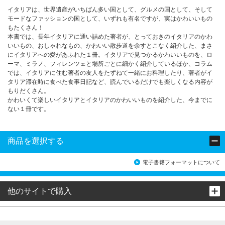
イタリアは、世界遺産がいちばん多い国として、グルメの国として、そして
モードなファッションの国として、いずれも有名ですが、実はかわいいもの
もたくさん！
本書では、長年イタリアに通い詰めた著者が、とっておきのイタリアのかわ
いいもの、おしゃれなもの、かわいい散歩道を余すとこなく紹介した、まさ
にイタリアへの愛があふれた１冊。イタリアで見つかるかわいいものを、ロ
ーマ、ミラノ、フィレンツェと場所ごとに細かく紹介しているほか、コラム
では、イタリアに住む著者の友人をたずねて一緒にお料理したり、著者がイ
タリア滞在時に食べた食事日記など、読んでいるだけでも楽しくなる内容が
もりだくさん。
かわいくて楽しいイタリアとイタリアのかわいいものを紹介した、今までに
ない１冊です。
商品を選択する
電子書籍フォーマットについて
他のサイトで購入