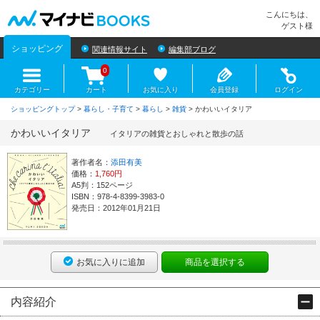
マイナビBOOKS
こんにちは、
ゲスト様
ショッピング
関連情報サイト
編集部ブログ
0
カテゴリー
カート
お気に入り
会員登録
ログイン
ショッピングトップ
>
暮らし・子育て
>
暮らし
>
雑貨
> かわいいイタリア
かわいいイタリア
イタリアの雑貨とおしゃれと散歩の話
著作者名：
添田有美
価格：
1,760円
A5判：152ページ
ISBN：978-4-8399-3983-0
発売日：2012年01月21日
お気に入りに追加
商品を選択する
内容紹介