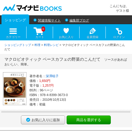
マイナビBOOKS
こんにちは、
ゲスト様
ショッピング
関連情報サイト
編集部ブログ
0
カテゴリー
カート
お気に入り
会員登録
ログイン
ショッピングトップ
>
料理
>
料理レシピ
> マクロビオティック ベースカフェの野菜のこん
だて
マクロビオティック ベースカフェの野菜のこんだて
ソースがあれば
おいしい、簡単。
著作者名：
深澤暁子
価格：
1,650円
電子版：
1,257円
B5判：96ページ
ISBN：978-4-8399-3673-0
発売日：2010年10月13日
備考：初級
お気に入りに追加
商品を選択する