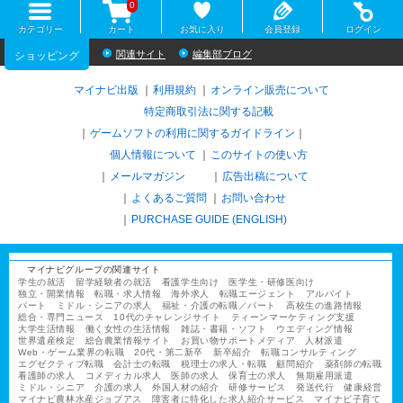
0
カテゴリー
カート
お気に入り
会員登録
ログイン
関連サイト
編集部ブログ
ショッピング
マイナビ出版
利用規約
オンライン販売について
特定商取引法に関する記載
ゲームソフトの利用に関するガイドライン
｜
個人情報について
このサイトの使い方
メールマガジン
広告出稿について
よくあるご質問
お問い合わせ
PURCHASE GUIDE (ENGLISH)
マイナビグループの関連サイト
学生の就活
留学経験者の就活
看護学生向け
医学生・研修医向け
独立・開業情報
転職・求人情報
海外求人
転職エージェント
アルバイト
パート
ミドル・シニアの求人
福祉・介護の転職／パート
高校生の進路情報
総合・専門ニュース
10代のチャレンジサイト
ティーンマーケティング支援
大学生活情報
働く女性の生活情報
雑誌・書籍・ソフト
ウエディング情報
世界遺産検定
総合農業情報サイト
お買い物サポートメディア
人材派遣
Web・ゲーム業界の転職
20代・第二新卒
新卒紹介
転職コンサルティング
エグゼクティブ転職
会計士の転職
税理士の求人・転職
顧問紹介
薬剤師の転職
看護師の求人
コメディカル求人
医師の求人
保育士の求人
無期雇用派遣
ミドル・シニア
介護の求人
外国人材の紹介
研修サービス
発送代行
健康経営
マイナビ農林水産ジョブアス
障害者に特化した求人紹介サービス
マイナビ子育て