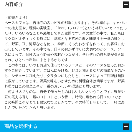
内容紹介
（前書きより）
ベースカフェは、吉祥寺の古いビルの3階にあります。その場所は、キャバレ
ーの控え室や、理科の実験室、「floor」(フロアー)という格好いいカフェだっ
たり、いろいろなことを経験してきた空間です。その空間の中で、私たちは
マクロビオティックを原点に、基本となる玄米ご飯と味噌汁を一番の軸とし
て、野菜、豆、海草などを使い、季節にそったおかずを作って、お客様にお
出ししています。その中でも、日々のおかず作りに大切なのがソース。ソー
スによって、個性の違う野菜や素材がつながり、それぞれの持ち味が引き出
され、ひとつの料理にまとまるからです。
この本では、いつもお店で使っているソースと、そのソースを使ったおか
ずをご紹介しています。ごはんにかける、野菜と和えるなどの簡単なものか
ら、シチューに加えたり、グラタンにしたりと、ソースによって料理は無限
に広がっていきます。野菜の味をいかすために料理自体は簡単ですが、野菜
料理ではこの簡単こそが一番のおいしい料理法だと思います。
何より大切なのは、自分で作ったものはおいしいということです。野菜や
豆の煮える香り、鍋のコトコトという音…。時間に追われる日々の中では、
この時間こそがとても贅沢なひとときです。その時間も味として、一緒に楽
しんでいただけたらと思います。
商品を選択する