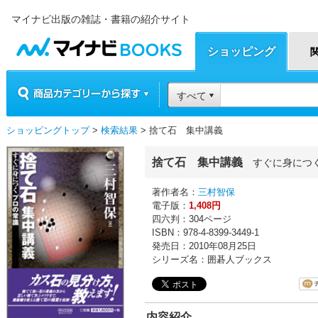
マイナビ出版の雑誌・書籍の紹介サイト
マイナビBOOKS
ショッピング
商品カテゴリーから探す
すべて
ショッピングトップ
>
検索結果
> 捨て石 集中講義
捨て石 集中講義
すぐに身につ
著作者名：
三村智保
電子版：
1,408円
四六判：304ページ
ISBN：978-4-8399-3449-1
発売日：2010年08月25日
シリーズ名：囲碁人ブックス
内容紹介