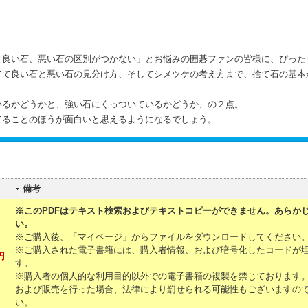
て良い石、悪い石の区別がつかない」とお悩みの囲碁ファンの皆様に、ぴった
てて良い石と悪い石の見分け方、そしてシメツケの考え方まで、捨て石の基本
いるかどうかと、強い石にくっついているかどうか、の２点。
てることのほうが面白いと思えるようになるでしょう。
備考
※このPDFはテキスト検索およびテキストコピーができません。あらか
い。
※ご購入後、「マイページ」からファイルをダウンロードしてください
※ご購入された電子書籍には、購入者情報、および暗号化したコードが
円
す。
※購入者の個人的な利用目的以外での電子書籍の複製を禁じております
および販売を行った場合、法律により罰せられる可能性もございますの
い。