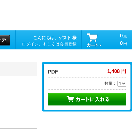
0
点
こんにちは、ゲスト 様
0
円
ログイン
、もしくは
会員登録
1,408 円
PDF
数量：