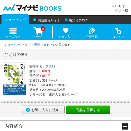
マイナビBOOKS
こんにちは、
ゲスト様
ショッピング
関連情報サイト
編集部ブログ
0
カテゴリー
カート
お気に入り
会員登録
ログイン
ショッピングトップ
>
囲碁
>
ヨセ
> ひと目のヨセ
ひと目のヨセ
著作者名：
趙治勲
価格：
1,100円
電子版：
880円
文庫判：352ページ
ISBN：978-4-8399-2801-8
発売日：2008年03月26日
シリーズ名：囲碁人文庫シリーズ
お気に入りに追加
商品を選択する
内容紹介