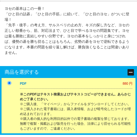
ヨセの基本はこの一冊！
「ひと目の詰碁」「ひと目の手筋」に続いて、「ひと目のヨセ」がついに登
場！
「先手・後手」の考え方、サルスベリの止め方、キズの探し方など、ヨセの
正しい順番から、筋、対応法まで、ひと目で学べるヨセの問題集です。ヨセ
は最も勝敗に直結しやすい分野です。ヨセの基本をしっかりと身につけれ
ば、優勢の碁を勝ち切ることはもちろん、劣勢の碁をヨセで逆転できるよう
になります。本書の問題を繰り返し解けば、勝負強くなることは間違いあり
ません。
商品を選択する
PDF
880 円
※このPDFはテキスト検索およびテキストコピーができません。あらかじ
めご了承ください。
※ご購入後、「マイページ」からファイルをダウンロードしてください。
※ご購入された電子書籍には、購入者情報、および暗号化したコードが埋
め込まれております。
※購入者の個人的な利用目的以外での電子書籍の複製を禁じております。
無断で複製・掲載および販売を行った場合、法律により罰せられる可能性
もございますので、ご遠慮ください。