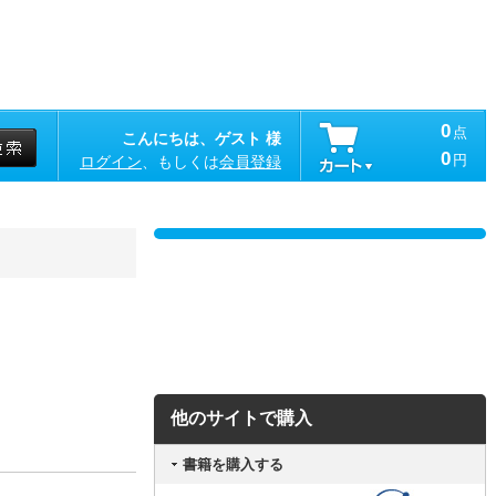
0
点
こんにちは、ゲスト 様
0
円
ログイン
、もしくは
会員登録
他のサイトで購入
書籍を購入する