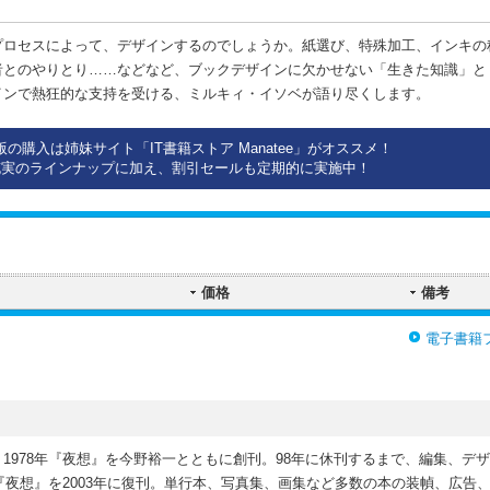
プロセスによって、デザインするのでしょうか。紙選び、特殊加工、インキの
者とのやりとり……などなど、ブックデザインに欠かせない「生きた知識」と
インで熱狂的な支持を受ける、ミルキィ・イソベが語り尽くします。
版の購入は姉妹サイト「IT書籍ストア Manatee」がオススメ！
充実のラインナップに加え、割引セールも定期的に実施中！
価格
備考
電子書籍
1978年『夜想』を今野裕一とともに創刊。98年に休刊するまで、編集、デ
。『夜想』を2003年に復刊。単行本、写真集、画集など多数の本の装幀、広告