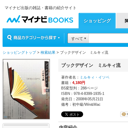
マイナビ出版の雑誌・書籍の紹介サイト
マイナビBOOKS
ショッピング
商品カテゴリーから探す
すべて
ショッピングトップ
>
検索結果
> ブックデザイン ミルキィ流
ブックデザイン ミルキィ流
著作者名：
ミルキィ・イソベ
書籍：
4,180円
B5変型判：288ページ
ISBN：978-4-8399-1935-1
発売日：2008年05月21日
備考：初中級/Win&Mac
内容紹介