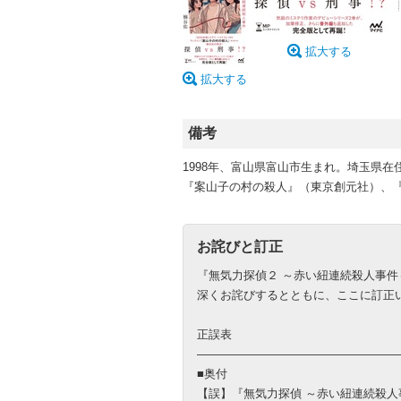
拡大する
拡大する
備考
1998年、富山県富山市生まれ。埼玉県在
『案山子の村の殺人』（東京創元社）、
お詫びと訂正
『無気力探偵２ ～赤い紐連続殺人事
深くお詫びするとともに、ここに訂正
正誤表
―――――――――――――――――
■奥付
【誤】『無気力探偵 ～赤い紐連続殺人