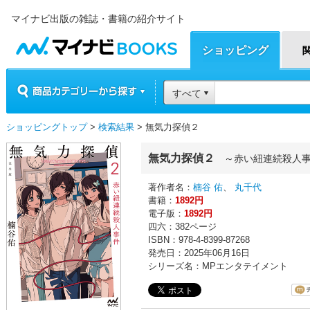
マイナビ出版の雑誌・書籍の紹介サイト
マイナビBOOKS
ショッピング
商品カテゴリーから探す
すべて
ショッピングトップ
>
検索結果
> 無気力探偵２
無気力探偵２
～赤い紐連続殺人
著作者名：
楠谷 佑
、
丸千代
書籍：
1892円
電子版：
1892円
四六：382ページ
ISBN：978-4-8399-87268
発売日：2025年06月16日
シリーズ名：MPエンタテイメント