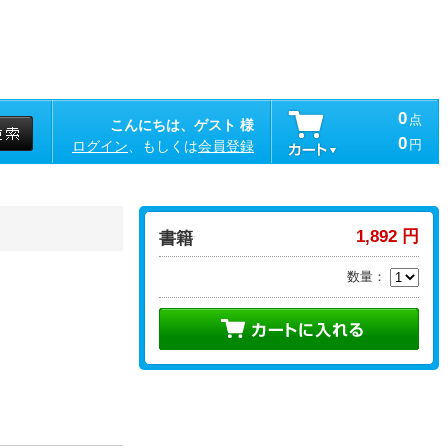
0
点
こんにちは、ゲスト 様
0
円
ログイン
、もしくは
会員登録
1,892 円
書籍
数量：