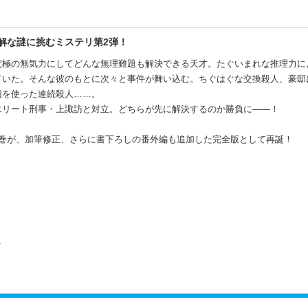
解な謎に挑むミステリ第2弾！
究極の無気力にしてどんな無理難題も解決できる天才。たぐいまれな推理力に
ていた。そんな彼のもとに次々と事件が舞い込む。ちぐはぐな交換殺人、豪邸
紐を使った連続殺人……。
エリート刑事・上諏訪と対立。どちらが先に解決するのか勝負に――！
2巻が、加筆修正、さらに書下ろしの番外編も追加した完全版として再誕！
ク