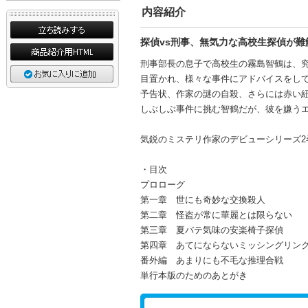
内容紹介
探偵vs刑事、無気力な高校生探偵が難
刑事部長の息子で高校生の霧島智鶴は、
目置かれ、様々な事件にアドバイスをし
予告状、作家の謎の自殺、さらには赤い
しぶしぶ事件に挑む智鶴だが、彼を嫌う
気鋭のミステリ作家のデビューシリーズ
・目次
プロローグ
第一章 世にも奇妙な交換殺人
第二章 怪盗が常に華麗とは限らない
第三章 夏バテ気味の安楽椅子探偵
第四章 あてにならないミッシングリン
番外編 あまりにも不毛な推理合戦
単行本版のためのあとがき