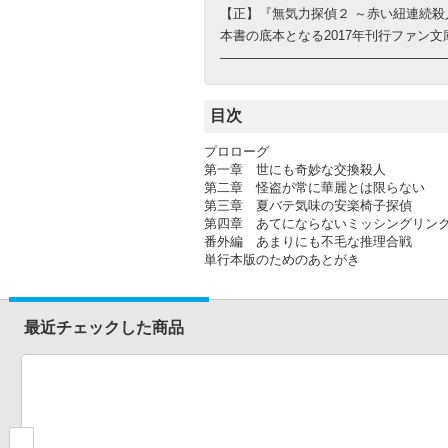
【正】『無気力探偵２ ～赤い紐連続殺
本書の底本となる2017年刊行ファン
―――――――――――――――――
目次
プロローグ
第一章 世にも奇妙な交換殺人
第二章 怪盗が常に華麗とは限らない
第三章 夏バテ気味の安楽椅子探偵
第四章 あてにならないミッシングリン
番外編 あまりにも不毛な推理合戦
単行本版のためのあとがき
最近チェックした商品