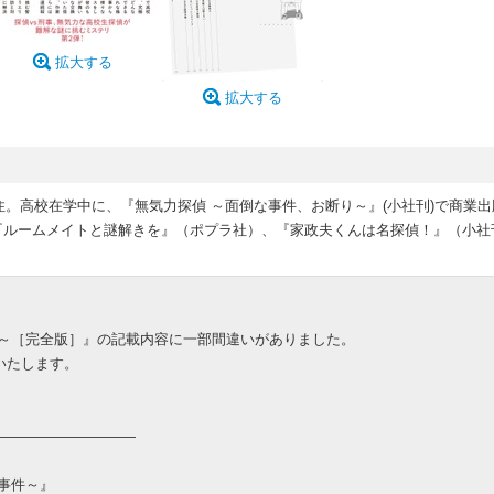
拡大する
拡大する
住。高校在学中に、『無気力探偵 ～面倒な事件、お断り～』(小社刊)で商業出
『ルームメイトと謎解きを』（ポプラ社）、『家政夫くんは名探偵！』（小社
件～［完全版］』の記載内容に一部間違いがありました。
いたします。
――――――――――
事件～』