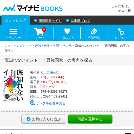
マイナビBOOKS
こんにちは、
ゲスト様
ショッピング
関連情報サイト
編集部ブログ
0
カテゴリー
カート
お気に入り
会員登録
ログイン
ショッピングトップ
>
趣味・教養・学習
>
その他
> 底知れないインド 「最強国家」の実力
を探る
底知れないインド 「最強国家」の実力を探る
著作者名：
広瀬公巳
価格：
839円(30%OFF)
電子版：
839円(30%OFF)
新書：240ページ
ISBN：978-4-8399-86278
発売日：2024年09月24日
サンプル画像を見る
お気に入りに追加
商品を選択する