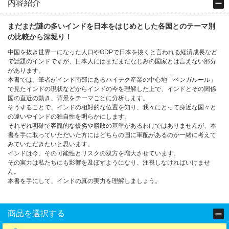
内容紹介
まだまだ謎の多いインドを日本をはじめとした各国とのテーマ別
の比較から深堀り！
中国を抜き世界一になった人口やGDPで日本を抜くと言われる経済成長など
で話題のインドですが、日本人にはまだまだなじみの国家とは言えない部分
があります。
本書では、筆者がインド南部にあるハイテク産業の中心地「ベンガルール」
で見たインドの現状などからインドの今を理解した上で、インドとその関係
国の直近の動き、背景をテーマごとに分析します。
そうすることで、インドの相対的な位置を知り、我々にとって身近な国々と
の違いやインドの独自性を明らかにします。
それぞれ明確で客観的な優劣や勝敗の基準があるわけではありませんが、本
書を手に取っていただいた方にはどちらの国に軍配があるのか一緒に考えて
みていただきたいと思います。
インドは今、その可能性とリスクの双方を増大させています。
その実力は私たちにも影響を及ぼすようになり、注視しなければいけませ
ん。
本書を手にして、インドの真の実力を理解しましょう。
商品を選択する