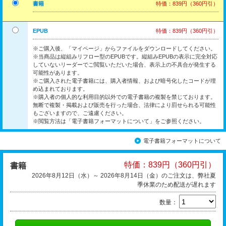
書籍
特価：839円（360円引）
EPUB
特価：839円（360円引）
※ご購入後、「マイページ」からファイルをダウンロードしてください。
※当商品は縦組みリフロー型のEPUBです。縦組みEPUBの表示に完全対応
していないリーダーでご閲覧いただいた場合、表示上の不具合が発生する
可能性があります。
※ご購入された電子書籍には、購入者情報、および暗号化したコードが埋
め込まれております。
※購入者の個人的な利用目的以外での電子書籍の複製を禁じております。
無断で複製・掲載および販売を行った場合、法律により罰せられる可能性
もございますので、ご遠慮ください。
※閲覧方法は「電子書籍フォーマットについて」をご参照ください。
電子書籍フォーマットについて
特価：839円（360円引）
書籍
2026年8月12日（水）～ 2026年8月14日（金）のご注文は、弊社夏
季休業のため配送が遅れます
数量：