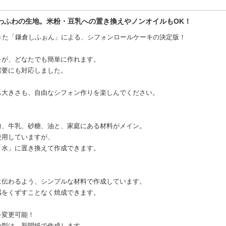
わふわの生地。米粉・豆乳への置き換えやノンオイルもOK！
きた「鎌倉しふぉん」による、シフォンロールケーキの決定版！
キが、どなたでも簡単に作れます。
需要にも対応しました。
も大きさも、自由なシフォン作りを楽しんでください。
粉、牛乳、砂糖、油と、家庭にある材料がメイン。
使用していますが、
「水」に置き換えて作成できます。
に伝わるよう、シンプルな材料で作成しています。
感をくずすことなく焼成できます。
を変更可能！
の型は、新聞紙で作成します。