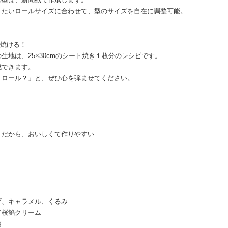
りたいロールサイズに合わせて、型のサイズを自在に調整可能。
。
台焼ける！
地は、25×30cmのシート焼き１枚分のレシピです。
成できます。
？ロール？」と、ぜひ心を弾ませてください。
、だから、おいしくて作りやすい
ブ、キャラメル、くるみ
／桜餡クリーム
柄