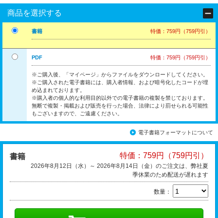
商品を選択する
書籍
特価：759円（759円引）
PDF
特価：759円（759円引）
※ご購入後、「マイページ」からファイルをダウンロードしてください。
※ご購入された電子書籍には、購入者情報、および暗号化したコードが埋
め込まれております。
※購入者の個人的な利用目的以外での電子書籍の複製を禁じております。
無断で複製・掲載および販売を行った場合、法律により罰せられる可能性
もございますので、ご遠慮ください。
電子書籍フォーマットについて
特価：759円（759円引）
書籍
2026年8月12日（水）～ 2026年8月14日（金）のご注文は、弊社夏
季休業のため配送が遅れます
数量：