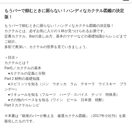
もうバーで頼むときに困らない！ハンディなカクテル図鑑の決定
版！
もうバーで頼むときに困らない！ハンディなカクテル図鑑の決定版！
カクテルとは、必ずお気に入りの１杯が見つけられるお酒です。
定番カクテル、Barの楽しみ方、基本のマナーなどの基礎知識からレシピまで
ご紹介。
多彩で奥深い、カクテルの世界を見ていきましょう。
＜目次＞
カクテルとは？
Part1／カクテルの基本
●カクテルの定義と分類
Part 2 材料の基礎知識
●スピリッツを知る（ジン ウオッカ ラム テキーラ ウイスキー ブラ
ンデー）
●リキュールを知る（フルーツ ハーブ・スパイス ナッツ 特殊系）
●その他のベースをを知る（ワイン ビール 日本酒 焼酎）
Part 3 カクテルレシピ
※本書は『銀座のバーが教える 厳選カクテル図鑑』（2017年小社刊）を新
版化したものです。