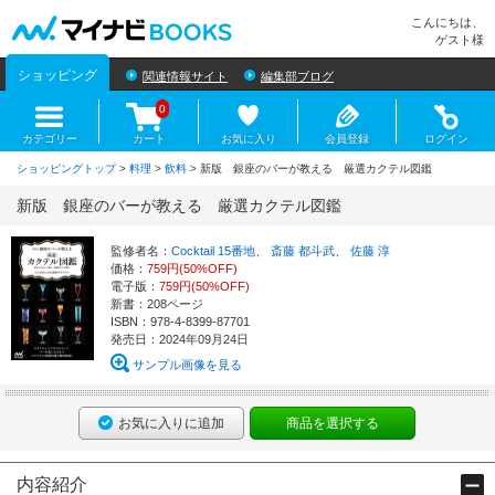
マイナビBOOKS
こんにちは、
ゲスト様
ショッピング
関連情報サイト
編集部ブログ
0
カテゴリー
カート
お気に入り
会員登録
ログイン
ショッピングトップ
>
料理
>
飲料
> 新版 銀座のバーが教える 厳選カクテル図鑑
新版 銀座のバーが教える 厳選カクテル図鑑
監修者名：
Cocktail 15番地
、
斎藤 都斗武
、
佐藤 淳
価格：
759円(50%OFF)
電子版：
759円(50%OFF)
新書：208ページ
ISBN：978-4-8399-87701
発売日：2024年09月24日
サンプル画像を見る
お気に入りに追加
商品を選択する
内容紹介