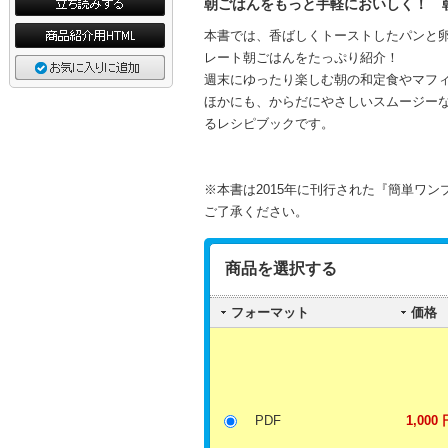
朝ごはんをもっと手軽においしく！ 
本書では、香ばしくトーストしたパンと
レート朝ごはんをたっぷり紹介！
週末にゆったり楽しむ朝の和定食やマフ
ほかにも、からだにやさしいスムージー
るレシピブックです。
※本書は2015年に刊行された『簡単ワ
ご了承ください。
商品を選択する
フォーマット
価格
PDF
1,000 