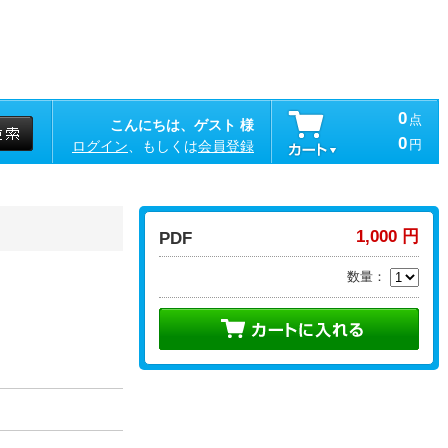
0
点
こんにちは、ゲスト 様
0
円
ログイン
、もしくは
会員登録
1,000 円
PDF
数量：