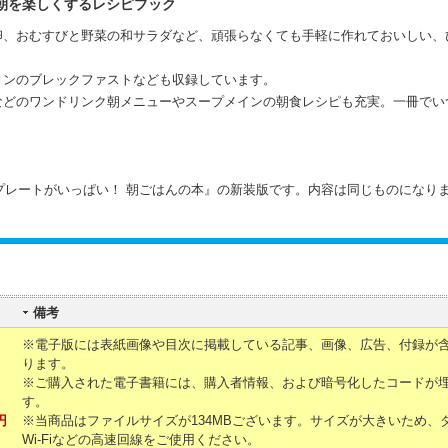
朝を楽しくするレシピブック
卵、おむすびと野菜の和サラダなど、頑張らなくても手軽に作れておいしい、
ィンのブレックファストなども収録しています。
などのワンドリンク朝メニューやスープメインの朝食レシピも充実。一冊でい
ンプレートがいっぱい！ 朝ごはんの本』の新装版です。内容は同じものになり
備考
※電子版には表紙画像や目次に掲載している記事、画像、広告、付録が
ります。
※ご購入された電子書籍には、購入者情報、および暗号化したコードが
す。
円
※当商品はファイルサイズが134MBございます。サイズが大きいため、
Wi-Fiなどの高速回線をご使用ください。