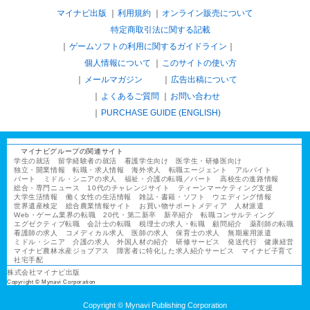
マイナビ出版
利用規約
オンライン販売について
特定商取引法に関する記載
ゲームソフトの利用に関するガイドライン
｜
個人情報について
このサイトの使い方
メールマガジン
広告出稿について
よくあるご質問
お問い合わせ
PURCHASE GUIDE (ENGLISH)
マイナビグループの関連サイト
学生の就活
留学経験者の就活
看護学生向け
医学生・研修医向け
独立・開業情報
転職・求人情報
海外求人
転職エージェント
アルバイト
パート
ミドル・シニアの求人
福祉・介護の転職／パート
高校生の進路情報
総合・専門ニュース
10代のチャレンジサイト
ティーンマーケティング支援
大学生活情報
働く女性の生活情報
雑誌・書籍・ソフト
ウエディング情報
世界遺産検定
総合農業情報サイト
お買い物サポートメディア
人材派遣
Web・ゲーム業界の転職
20代・第二新卒
新卒紹介
転職コンサルティング
エグゼクティブ転職
会計士の転職
税理士の求人・転職
顧問紹介
薬剤師の転職
看護師の求人
コメディカル求人
医師の求人
保育士の求人
無期雇用派遣
ミドル・シニア
介護の求人
外国人材の紹介
研修サービス
発送代行
健康経営
マイナビ農林水産ジョブアス
障害者に特化した求人紹介サービス
マイナビ子育て
社宅手配
株式会社マイナビ出版
Copyright © Mynavi Corporation
Copyright © Mynavi Publishing Corporation