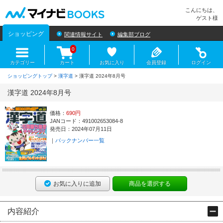
マイナビBOOKS
こんにちは、
ゲスト様
ショッピング
関連情報サイト
編集部ブログ
0
カテゴリー
カート
お気に入り
会員登録
ログイン
ショッピングトップ
>
漢字道
> 漢字道 2024年8月号
漢字道 2024年8月号
価格：
690円
JANコード：491002653084-8
発売日：2024年07月11日
バックナンバー一覧
お気に入りに追加
商品を選択する
内容紹介