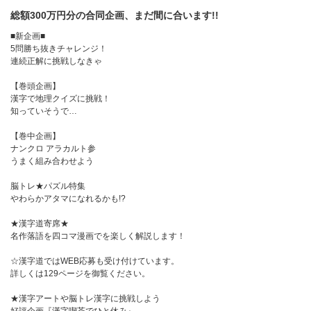
総額300万円分の合同企画、まだ間に合います!!
■新企画■
5問勝ち抜きチャレンジ！
連続正解に挑戦しなきゃ
【巻頭企画】
漢字で地理クイズに挑戦！
知っていそうで…
【巻中企画】
ナンクロ アラカルト参
うまく組み合わせよう
脳トレ★パズル特集
やわらかアタマになれるかも!?
★漢字道寄席★
名作落語を四コマ漫画でを楽しく解説します！
☆漢字道ではWEB応募も受け付けています。
詳しくは129ページを御覧ください。
★漢字アートや脳トレ漢字に挑戦しよう
好評企画『漢字喫茶でひと休み』