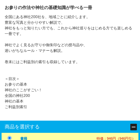
お参りの作法や神社の基礎知識が学べる一冊
全国にある神社200社を、地域ごとに紹介します。
豊富な写真と分かりやすい解説で、
神社をもっと知りたい方でも、これから神社巡りをはじめる方でも楽しめる
一冊です。
神社でよく見るお守りや御朱印などの授与品や、
迷いがちなルール・マナーも解説。
巻末にはご利益別の索引も収録しています。
＜目次＞
お参りの基本
神社のここがすごい！
全国の神社200
神社の基本
ご利益別索引
商品を選択する
書籍
特価：946円（946円引）