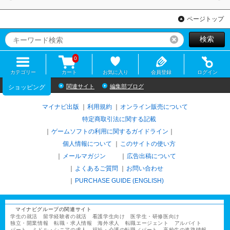
ページトップ
検索
リセット
0
カテゴリー
カート
お気に入り
会員登録
ログイン
関連サイト
編集部ブログ
ショッピング
マイナビ出版
利用規約
オンライン販売について
特定商取引法に関する記載
ゲームソフトの利用に関するガイドライン
｜
個人情報について
このサイトの使い方
メールマガジン
広告出稿について
よくあるご質問
お問い合わせ
PURCHASE GUIDE (ENGLISH)
マイナビグループの関連サイト
学生の就活
留学経験者の就活
看護学生向け
医学生・研修医向け
独立・開業情報
転職・求人情報
海外求人
転職エージェント
アルバイト
パート
ミドル・シニアの求人
福祉・介護の転職／パート
高校生の進路情報