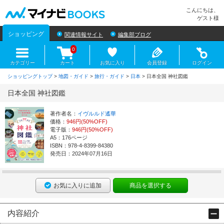
マイナビBOOKS
こんにちは、
ゲスト様
ショッピング
関連情報サイト
編集部ブログ
0
カテゴリー
カート
お気に入り
会員登録
ログイン
ショッピングトップ
>
地図・ガイド
>
旅行・ガイド
>
日本
> 日本全国 神社図鑑
日本全国 神社図鑑
著作者名：
イヴルルド遙華
価格：
946円(50%OFF)
電子版：
946円(50%OFF)
A5：176ページ
ISBN：978-4-8399-84380
発売日：2024年07月16日
お気に入りに追加
商品を選択する
内容紹介