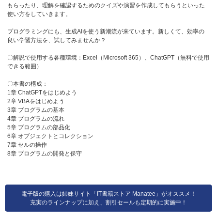
もらったり、理解を確認するためのクイズや演習を作成してもらうといった
使い方をしていきます。
プログラミングにも、生成AIを使う新潮流が来ています。新しくて、効率の
良い学習方法を、試してみませんか？
〇解説で使用する各種環境：Excel（Microsoft 365）、ChatGPT（無料で使用
できる範囲）
〇本書の構成：
1章 ChatGPTをはじめよう
2章 VBAをはじめよう
3章 プログラムの基本
4章 プログラムの流れ
5章 プログラムの部品化
6章 オブジェクトとコレクション
7章 セルの操作
8章 プログラムの開発と保守
電子版の購入は姉妹サイト「IT書籍ストア Manatee」がオススメ！
充実のラインナップに加え、割引セールも定期的に実施中！