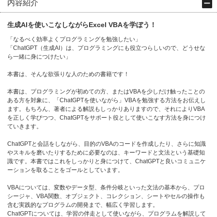
内容紹介
生成AIを使いこなしながらExcel VBAを学ぼう！
「なるべく効率よくプログラミングを勉強したい」
「ChatGPT（生成AI）は、プログラミングにも役立つらしいので、どうせな
ら一緒に身につけたい」
本書は、そんな欲張りな人のための書籍です！
本書は、プログラミングが初めての方、またはVBAを少しだけ触ったことの
ある方を対象に、「ChatGPTを使いながら」VBAを勉強する方法をお伝えし
ます。もちろん、著者による解説もしっかりありますので、それによりVBA
を正しく学びつつ、ChatGPTをサポート役として使いこなす方法を身につけ
ていきます。
ChatGPTと会話をしながら、目的のVBAのコードを作成したり、さらに知識
やスキルを磨いたりするために必要なのは、キーワードと文法という基礎知
識です。本書ではこれをしっかりと身につけて、ChatGPTと良いコミュニケ
ーションを取ることをゴールとしています。
VBAについては、変数やデータ型、条件分岐といった文法の基本から、プロ
シージャ、VBA関数、オブジェクト、コレクション、シートやセルの操作も
含む実践的なプログラムの開発まで、幅広く学習します。
ChatGPTについては、学習の伴走として使いながら、プログラムを解説して