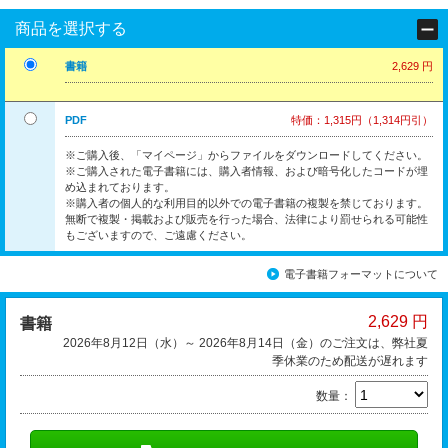
商品を選択する
書籍
2,629 円
PDF
特価：1,315円（1,314円引）
※ご購入後、「マイページ」からファイルをダウンロードしてください。
※ご購入された電子書籍には、購入者情報、および暗号化したコードが埋
め込まれております。
※購入者の個人的な利用目的以外での電子書籍の複製を禁じております。
無断で複製・掲載および販売を行った場合、法律により罰せられる可能性
もございますので、ご遠慮ください。
電子書籍フォーマットについて
2,629 円
書籍
2026年8月12日（水）～ 2026年8月14日（金）のご注文は、弊社夏
季休業のため配送が遅れます
数量：