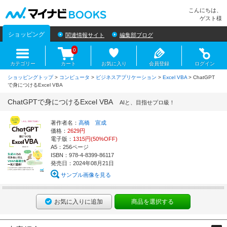
マイナビBOOKS
こんにちは、
ゲスト様
ショッピング
関連情報サイト
編集部ブログ
0
カテゴリー
カート
お気に入り
会員登録
ログイン
ショッピングトップ
>
コンピュータ
>
ビジネスアプリケーション
>
Excel VBA
> ChatGPT
で身につけるExcel VBA
ChatGPTで身につけるExcel VBA
AIと、目指せプロ級！
著作者名：
高橋 宣成
価格：
2629円
電子版：
1315円(50%OFF)
A5：256ページ
ISBN：978-4-8399-86117
発売日：2024年08月21日
サンプル画像を見る
お気に入りに追加
商品を選択する