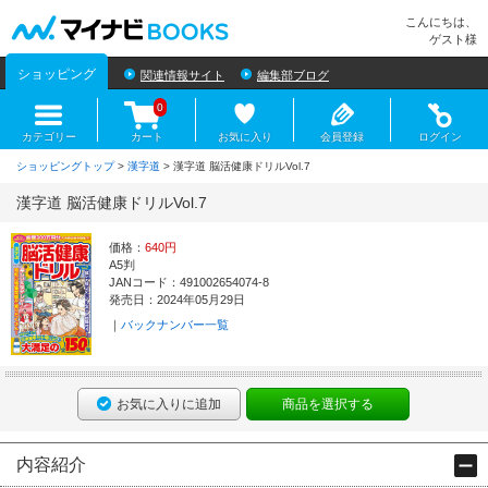
マイナビBOOKS
こんにちは、
ゲスト様
ショッピング
関連情報サイト
編集部ブログ
0
カテゴリー
カート
お気に入り
会員登録
ログイン
ショッピングトップ
>
漢字道
> 漢字道 脳活健康ドリルVol.7
漢字道 脳活健康ドリルVol.7
価格：
640円
A5判
JANコード：491002654074-8
発売日：2024年05月29日
バックナンバー一覧
お気に入りに追加
商品を選択する
内容紹介