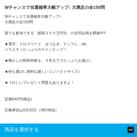
Wチャンスで当選確率大幅アップ♪ 大満足の全150問
Wチャンスで当選確率大幅アップ♪
大満足の全150問
誰でも参加できる「総額３００万円分」の合同企画を開催中!!
★漢字、クロスワード、点つなぎ、ナンプレ…etc.
バラエティたっぷりのラインナップ！
★懐かしの昭和特集を。３本立てでたっぷりお届け♪
★持ち運びに便利な嬉しいコンパクトサイズ♪
★うれしいプレゼント問題もありますよ！
定価640円(税込)
応募締切は9月20日（消印有効）
商品を選択する