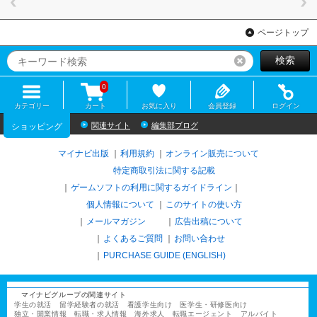
ページトップ
検索
リセット
0
カテゴリー
カート
お気に入り
会員登録
ログイン
関連サイト
編集部ブログ
ショッピング
マイナビ出版
利用規約
オンライン販売について
特定商取引法に関する記載
ゲームソフトの利用に関するガイドライン
｜
個人情報について
このサイトの使い方
メールマガジン
広告出稿について
よくあるご質問
お問い合わせ
PURCHASE GUIDE (ENGLISH)
マイナビグループの関連サイト
学生の就活
留学経験者の就活
看護学生向け
医学生・研修医向け
独立・開業情報
転職・求人情報
海外求人
転職エージェント
アルバイト