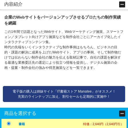
内容紹介
企業のWebサイトをバージョンアップさせるプロたちの制作実績
を網羅
この1年間で話題となったWebサイト、Webマーケティング施策、スマートフ
ォン／タブレット向けアプリ施策などを制作会社ごとにアーカイブ化したイ
ンタラクティブコンテンツ集。
時代の先端をいくインタラクティブな制作事例はもちろん、ビジネスの目
的・課題の解決に成果を上げたWebサイト、アプリの事例、そして制作物だ
けでは伝わらない制作会社の魅力を伝える取材記事で、自社の課題を解決す
る最適な業務委託先の選定により役立つ情報を提供し、デジタル施策の企
画・提案・制作会社の強みや得意施策などを一覧できます。
電子版の購入は姉妹サイト「IT書籍ストア Manatee」がオススメ！
充実のラインナップに加え、割引セールも定期的に実施中！
商品を選択する
書籍
特価：2,640円（2,640円引）