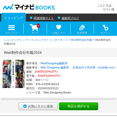
マイナビBOOKS
こんにちは、
ゲスト様
ショッピング
関連情報サイト
編集部ブログ
0
カテゴリー
カート
お気に入り
会員登録
ログイン
ショッピングトップ
>
コンピュータ
>
インターネット
>
Web制作会社年鑑
> Web制作会社
年鑑2024
Web制作会社年鑑2024
著作者名：
WebDesigning編集部
編集者名：
Web Designing 編集部
、
合資会社小宮佳将（kudzilla.com）
価格：
2640円(50%OFF)
電子版：
2640円(50%OFF)
A4変：304ページ
ISBN：978-4-8399-86216
発売日：2024年05月01日
シリーズ名：Web Designing Books
お気に入りに追加
商品を選択する