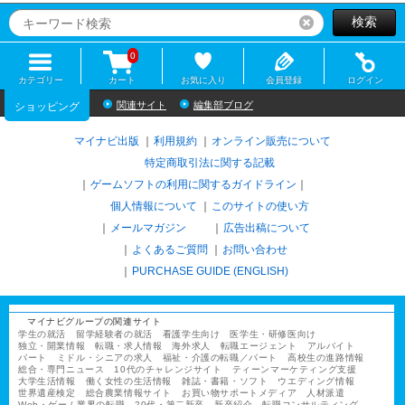
検索
リセット
0
カテゴリー
カート
お気に入り
会員登録
ログイン
関連サイト
編集部ブログ
ショッピング
マイナビ出版
利用規約
オンライン販売について
特定商取引法に関する記載
ゲームソフトの利用に関するガイドライン
｜
個人情報について
このサイトの使い方
メールマガジン
広告出稿について
よくあるご質問
お問い合わせ
PURCHASE GUIDE (ENGLISH)
マイナビグループの関連サイト
学生の就活
留学経験者の就活
看護学生向け
医学生・研修医向け
独立・開業情報
転職・求人情報
海外求人
転職エージェント
アルバイト
パート
ミドル・シニアの求人
福祉・介護の転職／パート
高校生の進路情報
総合・専門ニュース
10代のチャレンジサイト
ティーンマーケティング支援
大学生活情報
働く女性の生活情報
雑誌・書籍・ソフト
ウエディング情報
世界遺産検定
総合農業情報サイト
お買い物サポートメディア
人材派遣
Web・ゲーム業界の転職
20代・第二新卒
新卒紹介
転職コンサルティング