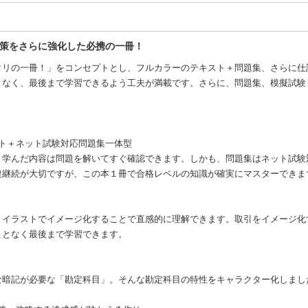
対策をさらに強化した必携の一冊！
タリの一冊！」をコンセプトとし、フルカラーのテキスト＋問題集、さらに仕
となく、最後まで学習できるよう工夫が満載です。さらに、問題集、模擬試験
。
ト＋ネット試験対応問題集一体型
、学んだ内容は問題を解いてすぐ確認できます。しかも、問題集はネット試験
復継続が大切ですが、この本１冊で合格レベルの知識が確実にマスターできま
、イラストでイメージ化することで直感的に理解できます。取引をイメージ化
ことなく最後まで学習できます。
な暗記が必要な「勘定科目」。そんな勘定科目の特性をキャラクター化しまし