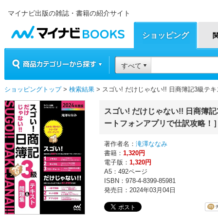
マイナビ出版の雑誌・書籍の紹介サイト
マイナビBOOKS
ショッピング
商品カテゴリーから探す
すべて
ショッピングトップ
>
検索結果
> スゴい! だけじゃない!! 日商簿記3
スゴい! だけじゃない!! 日商
ートフォンアプリで仕訳攻略！
著作者名：
滝澤ななみ
書籍：
1,320円
電子版：
1,320円
A5：492ページ
ISBN：978-4-8399-85981
発売日：2024年03月04日