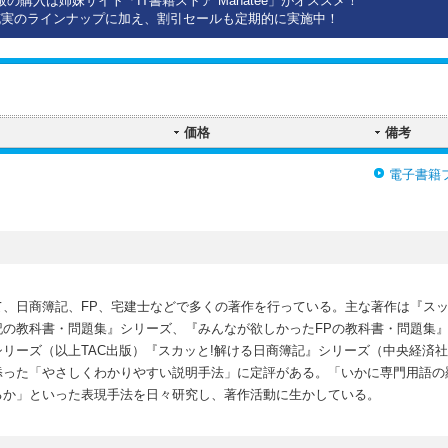
版の購入は姉妹サイト「IT書籍ストア Manatee」がオススメ！
充実のラインナップに加え、割引セールも定期的に実施中！
価格
備考
電子書籍
て、日商簿記、FP、宅建士などで多くの著作を行っている。主な著作は『ス
記の教科書・問題集』シリーズ、『みんなが欲しかったFPの教科書・問題集
リーズ（以上TAC出版）『スカッと!解ける日商簿記』シリーズ（中央経済
添った「やさしくわかりやすい説明手法」に定評がある。「いかに専門用語の
るか」といった表現手法を日々研究し、著作活動に生かしている。