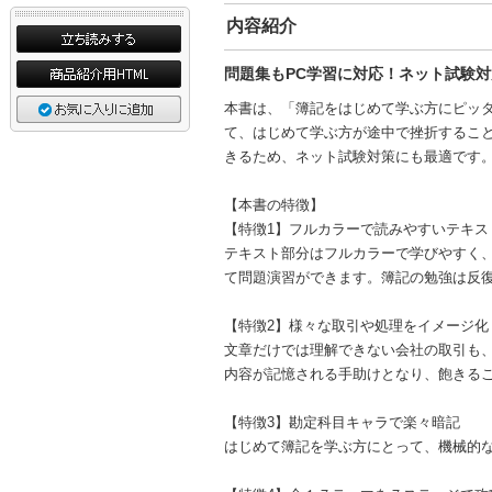
内容紹介
問題集もPC学習に対応！ネット試験
本書は、「簿記をはじめて学ぶ方にピッ
て、はじめて学ぶ方が途中で挫折するこ
きるため、ネット試験対策にも最適です
【本書の特徴】
【特徴1】フルカラーで読みやすいテキス
テキスト部分はフルカラーで学びやすく
て問題演習ができます。簿記の勉強は反
【特徴2】様々な取引や処理をイメージ化
文章だけでは理解できない会社の取引も
内容が記憶される手助けとなり、飽きる
【特徴3】勘定科目キャラで楽々暗記
はじめて簿記を学ぶ方にとって、機械的