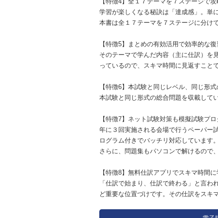
【特徴4】全１７テーマを７ステージで攻
学習が楽しくなる秘訣は「達成感」。単
本書は全１７テーマを７ステージに分け
【特徴5】まとめの有効活用で効率的な復
そのテーマで学んだ内容（主に仕訳）を
っているので、スキマ時間に見返すこと
【特徴6】本試験と同じレベル、同じ形式
本試験と同じ形式の総合問題を収載して
【特徴7】ネット試験対策も模擬試験プロ
年に３回実施される会場で行うペーパー
ログラム付きでバッチリ対応しています
さらに、問題集もパソコンで解けるので
【特徴8】無料仕訳アプリでスキマ時間に
「仕訳で始まり、仕訳で終わる」と言わ
ど重要な位置づけです。その仕訳をスキ