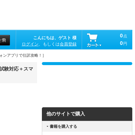
0
点
こんにちは、ゲスト 様
0
円
ログイン
、もしくは
会員登録
トフォンアプリで仕訳攻略！］
ト試験対応＋スマ
他のサイトで購入
書籍を購入する