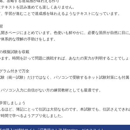
略。攻略する達成感が味わえる作り
にテキストを読み進めても楽しくありません。
て、学習が進むことで達成感を味わえるようなテキストになっています。
習
見開きページにまとめています。色使いも鮮やかに、必要な箇所が自然に目に
で体系的な理解の手助けをします。
の模擬試験を収載
います。時間を計って問題に挑戦すれば、あなたの実力が判明することでしょ
グラム付きで万全
試験（統一試験）だけではなく、パソコンで受験するネット試験対策にも付属
。
、パソコン入力に自信がない方の練習教材としても最適です。
学習しましょう
れるほど、簿記にとって仕訳は大切なものです。本試験でも、仕訳さえできれ
マ時間で学べるようアプリ化しました。