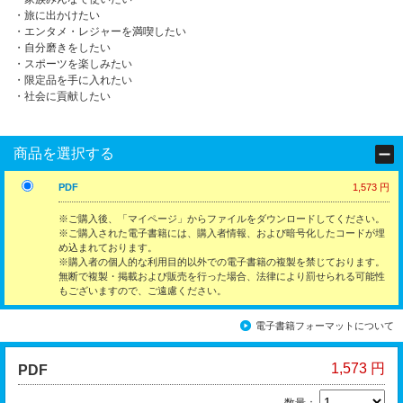
・旅に出かけたい
・エンタメ・レジャーを満喫したい
・自分磨きをしたい
・スポーツを楽しみたい
・限定品を手に入れたい
・社会に貢献したい
商品を選択する
PDF
1,573 円
※ご購入後、「マイページ」からファイルをダウンロードしてください。
※ご購入された電子書籍には、購入者情報、および暗号化したコードが埋
め込まれております。
※購入者の個人的な利用目的以外での電子書籍の複製を禁じております。
無断で複製・掲載および販売を行った場合、法律により罰せられる可能性
もございますので、ご遠慮ください。
電子書籍フォーマットについて
1,573 円
PDF
数量：