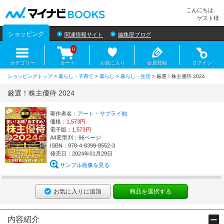
マイナビBOOKS
こんにちは、
ゲスト様
ショッピング
関連情報サイト
編集部ブログ
0
カテゴリー
カート
お気に入り
会員登録
ログイン
ショッピングトップ
>
暮らし・子育て
>
暮らし
>
暮らし・生活
> 厳選！株主優待 2024
厳選！株主優待 2024
著作者名：
アート・サプライ他
価格：
1,573円
電子版：
1,573円
A4変型判：96ページ
ISBN：978-4-8399-8552-3
発売日：2024年01月29日
サンプル画像を見る
お気に入りに追加
商品を選択する
内容紹介