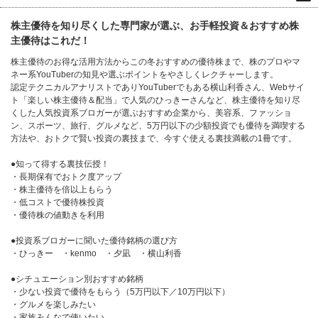
株主優待を知り尽くした専門家が選ぶ、お手軽投資＆おすすめ株
主優待はこれだ！
株主優待のお得な活用方法からこの冬おすすめの優待株まで、株のプロやマ
ネー系YouTuberの知見や選ぶポイントをやさしくレクチャーします。
認定テクニカルアナリストでありYouTuberでもある横山利香さん、Webサイ
ト「楽しい株主優待＆配当」で人気のひっきーさんなど、株主優待を知り尽
くした人気投資系ブロガーが選ぶおすすめ企業から、美容系、ファッショ
ン、スポーツ、旅行、グルメなど、5万円以下の少額投資でも優待を満喫する
方法や、おトクで賢い投資の裏技まで、今すぐ使える裏技満載の1冊です。
●知って得する裏技伝授！
・長期保有でおトク度アップ
・株主優待を倍以上もらう
・低コストで優待株投資
・優待株の値動きを利用
●投資系ブロガーに聞いた優待銘柄の選び方
・ひっきー ・kenmo ・夕凪 ・横山利香
●シチュエーション別おすすめ銘柄
・少ない投資で優待をもらう（5万円以下／10万円以下）
・グルメを楽しみたい
・家族みんなで使いたい