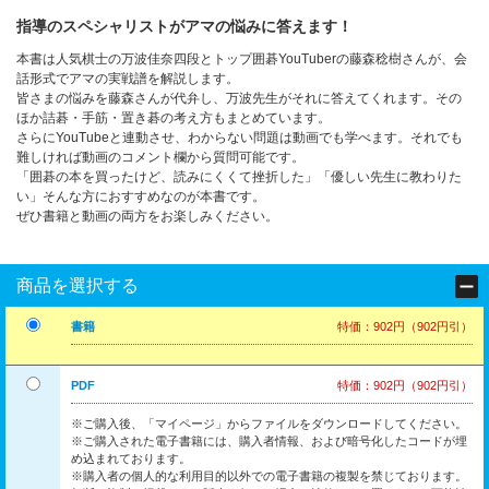
指導のスペシャリストがアマの悩みに答えます！
本書は人気棋士の万波佳奈四段とトップ囲碁YouTuberの藤森稔樹さんが、会
話形式でアマの実戦譜を解説します。
皆さまの悩みを藤森さんが代弁し、万波先生がそれに答えてくれます。その
ほか詰碁・手筋・置き碁の考え方もまとめています。
さらにYouTubeと連動させ、わからない問題は動画でも学べます。それでも
難しければ動画のコメント欄から質問可能です。
「囲碁の本を買ったけど、読みにくくて挫折した」「優しい先生に教わりた
い」そんな方におすすめなのが本書です。
ぜひ書籍と動画の両方をお楽しみください。
商品を選択する
書籍
特価：902円（902円引）
PDF
特価：902円（902円引）
※ご購入後、「マイページ」からファイルをダウンロードしてください。
※ご購入された電子書籍には、購入者情報、および暗号化したコードが埋
め込まれております。
※購入者の個人的な利用目的以外での電子書籍の複製を禁じております。