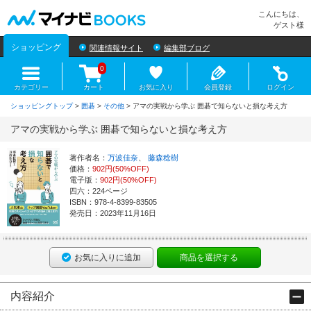
マイナビBOOKS
こんにちは、
ゲスト様
ショッピング
関連情報サイト
編集部ブログ
0
カテゴリー
カート
お気に入り
会員登録
ログイン
ショッピングトップ
>
囲碁
>
その他
> アマの実戦から学ぶ 囲碁で知らないと損な考え方
アマの実戦から学ぶ 囲碁で知らないと損な考え方
著作者名：
万波佳奈
、
藤森稔樹
価格：
902円(50%OFF)
電子版：
902円(50%OFF)
四六：224ページ
ISBN：978-4-8399-83505
発売日：2023年11月16日
お気に入りに追加
商品を選択する
内容紹介