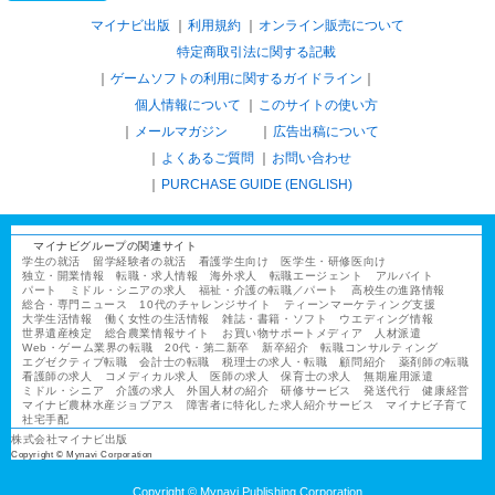
マイナビ出版
利用規約
オンライン販売について
特定商取引法に関する記載
ゲームソフトの利用に関するガイドライン
｜
個人情報について
このサイトの使い方
メールマガジン
広告出稿について
よくあるご質問
お問い合わせ
PURCHASE GUIDE (ENGLISH)
マイナビグループの関連サイト
学生の就活
留学経験者の就活
看護学生向け
医学生・研修医向け
独立・開業情報
転職・求人情報
海外求人
転職エージェント
アルバイト
パート
ミドル・シニアの求人
福祉・介護の転職／パート
高校生の進路情報
総合・専門ニュース
10代のチャレンジサイト
ティーンマーケティング支援
大学生活情報
働く女性の生活情報
雑誌・書籍・ソフト
ウエディング情報
世界遺産検定
総合農業情報サイト
お買い物サポートメディア
人材派遣
Web・ゲーム業界の転職
20代・第二新卒
新卒紹介
転職コンサルティング
エグゼクティブ転職
会計士の転職
税理士の求人・転職
顧問紹介
薬剤師の転職
看護師の求人
コメディカル求人
医師の求人
保育士の求人
無期雇用派遣
ミドル・シニア
介護の求人
外国人材の紹介
研修サービス
発送代行
健康経営
マイナビ農林水産ジョブアス
障害者に特化した求人紹介サービス
マイナビ子育て
社宅手配
株式会社マイナビ出版
Copyright © Mynavi Corporation
Copyright © Mynavi Publishing Corporation