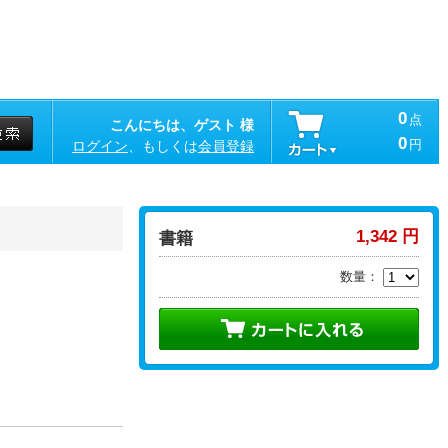
0
点
こんにちは、ゲスト 様
0
円
ログイン
、もしくは
会員登録
1,342 円
書籍
数量：