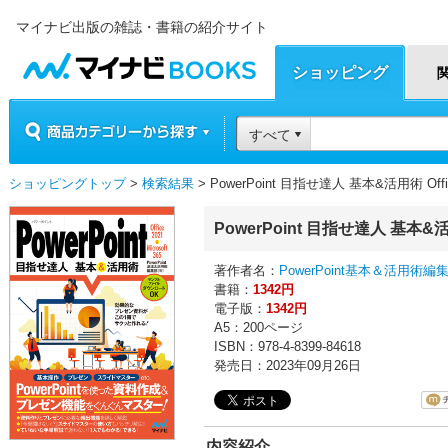
マイナビ出版の雑誌・書籍の紹介サイト
マイナビBOOKS
ショッピング
商品カテゴリーから探す
すべて
ショッピングトップ
>
検索結果
> PowerPoint 目指せ達人 基本&活用術 Office 
PowerPoint 目指せ達人 基本&活用術 
著作者名：
PowerPoint基本＆活用術編
書籍：
1342円
電子版：
1342円
A5：200ページ
ISBN：978-4-8399-84618
発売日：2023年09月26日
内容紹介