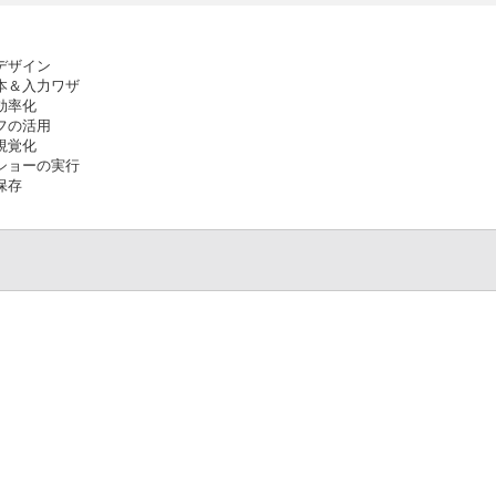
とデザイン
基本＆入力ワザ
効率化
ラフの活用
ン視覚化
ドショーの実行
保存