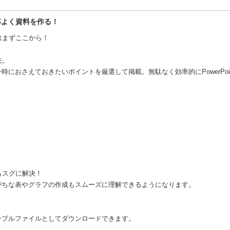
効率よく資料を作る！
門はまずここから！
夫。
におさえておきたいポイントを厳選して掲載。無駄なく効率的にPowerPoi
みもスグに解決！
がちな表やグラフの作成もスムーズに理解できるようになります。
ンプルファイルとしてダウンロードできます。