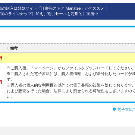
版の購入は姉妹サイト「IT書籍ストア Manatee」がオススメ！
充実のラインナップに加え、割引セールも定期的に実施中！
備考
円
※ご購入後、「マイページ」からファイルをダウンロードしてください
※ご購入された電子書籍には、購入者情報、および暗号化したコードが
す。
円
※購入者の個人的な利用目的以外での電子書籍の複製を禁じております
および販売を行った場合、法律により罰せられる可能性もございますの
い。
電子書籍