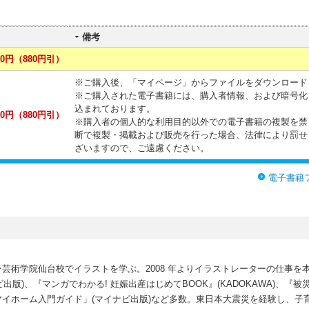
備考
0円（880円引）
※ご購入後、「マイページ」からファイルをダウンロード
※ご購入された電子書籍には、購入者情報、および暗号化
込まれております。
0円（880円引）
※購入者の個人的な利用目的以外での電子書籍の複製を禁
断で複製・掲載および販売を行った場合、法律により罰せ
ざいますので、ご遠慮ください。
電子書籍
芸術学院仙台校でイラストを学ぶ。2008 年よりイラストレーターの仕事を
出版)、『マンガでわかる! 妊娠出産はじめてBOOK』(KADOKAWA)、『
 マイホーム入門ガイド」(マイナビ出版)など多数。東日本大震災を経験し、