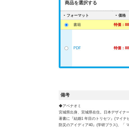
商品を選択する
フォーマット
価格
書籍
特価：88
PDF
特価：88
備考
◆アベナオミ
宮城県出身、宮城県在住。日本デザイナー
著書に『結婚1 年目のトリセツ』(マイナビ
防災のアイディア40』(学研プラス)、「