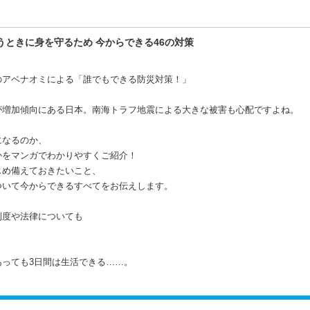
というときに身を守るため 今からできる46の対策
のアベナオミによる「誰でもできる防災対策！」
が増加傾向にある日本。南海トラフ地震による大きな被害も心配ですよね。
になるのか、
かをマンガでわかりやすくご紹介！
じめ備えておきたいこと、
ついて今からできるすべてをお伝えします。
制度や法律についても
っても3日間は生活できる……。