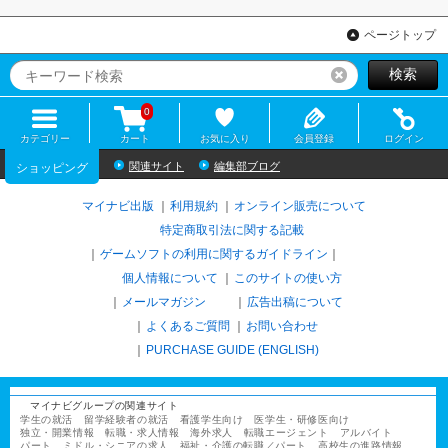
ページトップ
検索
リセット
0
カテゴリー
カート
お気に入り
会員登録
ログイン
関連サイト
編集部ブログ
ショッピング
マイナビ出版
利用規約
オンライン販売について
特定商取引法に関する記載
ゲームソフトの利用に関するガイドライン
｜
個人情報について
このサイトの使い方
メールマガジン
広告出稿について
よくあるご質問
お問い合わせ
PURCHASE GUIDE (ENGLISH)
マイナビグループの関連サイト
学生の就活
留学経験者の就活
看護学生向け
医学生・研修医向け
独立・開業情報
転職・求人情報
海外求人
転職エージェント
アルバイト
パート
ミドル・シニアの求人
福祉・介護の転職／パート
高校生の進路情報