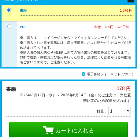
書籍
1,078 円
PDF
特価：755円（323円引）
※ご購入後、「マイページ」からファイルをダウンロードしてください。
※ご購入された電子書籍には、購入者情報、および暗号化したコードが埋
め込まれております。
※購入者の個人的な利用目的以外での電子書籍の複製を禁じております。
無断で複製・掲載および販売を行った場合、法律により罰せられる可能性
もございますので、ご遠慮ください。
電子書籍フォーマットについて
1,078 円
書籍
2026年8月12日（水）～ 2026年8月14日（金）のご注文は、弊社夏
季休業のため配送が遅れます
数量：
カートに入れる