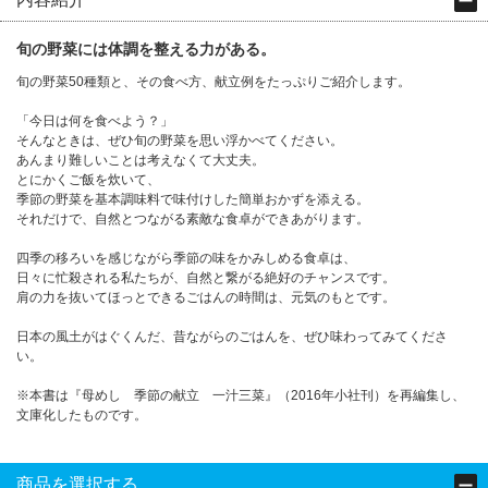
旬の野菜には体調を整える力がある。
旬の野菜50種類と、その食べ方、献立例をたっぷりご紹介します。
「今日は何を食べよう？」
そんなときは、ぜひ旬の野菜を思い浮かべてください。
あんまり難しいことは考えなくて大丈夫。
とにかくご飯を炊いて、
季節の野菜を基本調味料で味付けした簡単おかずを添える。
それだけで、自然とつながる素敵な食卓ができあがります。
四季の移ろいを感じながら季節の味をかみしめる食卓は、
日々に忙殺される私たちが、自然と繋がる絶好のチャンスです。
肩の力を抜いてほっとできるごはんの時間は、元気のもとです。
日本の風土がはぐくんだ、昔ながらのごはんを、ぜひ味わってみてくださ
い。
※本書は『母めし 季節の献立 一汁三菜』（2016年小社刊）を再編集し、
文庫化したものです。
商品を選択する