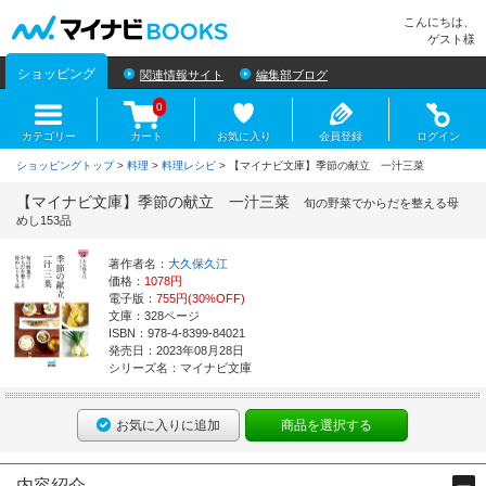
マイナビBOOKS
こんにちは、
ゲスト様
ショッピング
関連情報サイト
編集部ブログ
0
カテゴリー
カート
お気に入り
会員登録
ログイン
ショッピングトップ
>
料理
>
料理レシピ
> 【マイナビ文庫】季節の献立 一汁三菜
【マイナビ文庫】季節の献立 一汁三菜
旬の野菜でからだを整える母
めし153品
著作者名：
大久保久江
価格：
1078円
電子版：
755円(30%OFF)
文庫：328ページ
ISBN：978-4-8399-84021
発売日：2023年08月28日
シリーズ名：マイナビ文庫
お気に入りに追加
商品を選択する
内容紹介