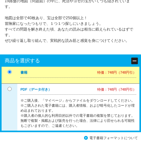
19路盤の地図（問題図）の中に、死活やヨセの宝がいくつも隠されていま
す。
地図は全部で40枚あり、宝は全部で250個以上！
冒険家になったつもりで、１つ１つ探しにいきましょう。
すべての問題を解き終えた頃、あなたの読みは相当に鍛えられているはずで
す。
ぜひ繰り返し取り組んで、実戦的な読み筋と感覚を身につけてください。
商品を選択する
書籍
特価：748円（748円引）
PDF（データ付き）
特価：748円（748円引）
※ご購入後、「マイページ」からファイルをダウンロードしてください。
※ご購入された電子書籍には、購入者情報、および暗号化したコードが埋
め込まれております。
※購入者の個人的な利用目的以外での電子書籍の複製を禁じております。
無断で複製・掲載および販売を行った場合、法律により罰せられる可能性
もございますので、ご遠慮ください。
電子書籍フォーマットについて