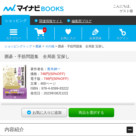
マイナビBOOKS
こんにちは、
ゲスト様
ショッピング
関連情報サイト
編集部ブログ
0
カテゴリー
カート
お気に入り
会員登録
ログイン
ショッピングトップ
>
囲碁
>
その他
> 囲碁・手筋問題集 全局面 宝探し
囲碁・手筋問題集 全局面 宝探し
著作者名：
青木紳一
価格：
748円(50%OFF)
電子版：
748円(50%OFF)
文庫：400ページ
ISBN：978-4-8399-83222
発売日：2023年08月22日
お気に入りに追加
商品を選択する
内容紹介