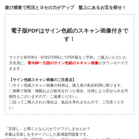
遊び感覚で死活とヨセの力がアップ 盤上にあるお宝を探せ！
電子版PDFはサイン色紙のスキャン画像付きで
す！
マイナビBOOKS・978STOREにてPDF版をご予約、ご購入いただいた
方全員に、
青木紳一九段のサイン色紙のスキャン画像
がダウンロードで
きます。
【サイン色紙スキャン画像のご注意点】
〇サイン色紙スキャン画像の利用は、購入者の私的利用に限ります。
〇無断で複製・掲載および販売を行った場合、法律により罰せられる可
能性もございますので、ご遠慮ください。
〇誤ってご購入された場合は、返品を承れませんので、ご注意くださ
い。
「宝探し」と聞くとなんだかワクワクしませんか？
本書は宝探しをモチーフにした新感覚問題集です。