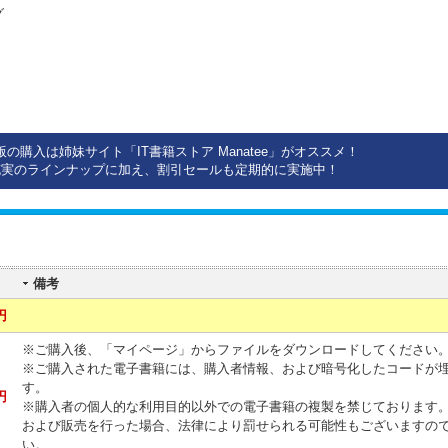
グ
）
版の購入は姉妹サイト「IT書籍ストア Manatee」がオススメ！
充実のラインナップに加え、割引セールも定期的に実施中！
備考
円
※ご購入後、「マイページ」からファイルをダウンロードしてください
※ご購入された電子書籍には、購入者情報、および暗号化したコードが
す。
円
※購入者の個人的な利用目的以外での電子書籍の複製を禁じております
および販売を行った場合、法律により罰せられる可能性もございますの
い。