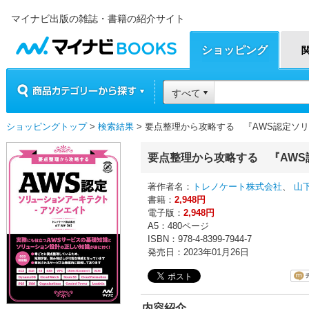
マイナビ出版の雑誌・書籍の紹介サイト
マイナビBOOKS
ショッピング
商品カテゴリーから探す
すべて
ショッピングトップ
>
検索結果
> 要点整理から攻略する 『AWS認定ソ
要点整理から攻略する 『AWS
著作者名：
トレノケート株式会社
、
山
書籍：
2,948円
電子版：
2,948円
A5：480ページ
ISBN：978-4-8399-7944-7
発売日：2023年01月26日
内容紹介