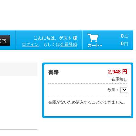
0
点
こんにちは、ゲスト 様
0
円
ログイン
、もしくは
会員登録
2,948 円
書籍
在庫無し
数量：
在庫がないため購入することができません。