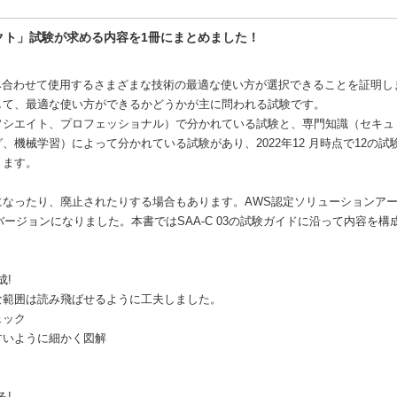
テクト」試験が求める内容を1冊にまとめました！
組み合わせて使用するさまざまな技術の最適な使い方が選択できることを証明しま
して、最適な使い方ができるかどうかが主に問われる試験です。
ソシエイト、プロフェッショナル）で分かれている試験と、専門知識（セキュ
機械学習）によって分かれている試験があり、2022年12 月時点で12の
ります。
になったり、廃止されたりする場合もあります。AWS認定ソリューションア
新しいバージョンになりました。本書ではSAA-C 03の試験ガイドに沿って内容を
成!
な範囲は読み飛ばせるように工夫しました。
ェック
すいように細かく図解
る!