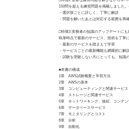
150問を超える練習問題を掲載しました
・選択肢ごとに詳しく、丁寧に解説
・問題を解いたあとは対応する範囲を再
□特徴3:実務者の知識のアップデートにも
執筆時点で最新のサービス、技術を丁寧
・最新のサービスを踏まえて学習
・サービスごとの最新機能も網羅的に解
・試験を受験しない方にとっても、知識
■本書の構成
1章 AWS試験概要と学習方法
2章 AWSの基本
3章 コンピューティングと関連サービス
4章 ストレージと関連サービス
5章 ネットワーキング、接続、コンテン
6章 データベースサービス
7章 モニタリングとコスト
8章 分析
9章 自動化