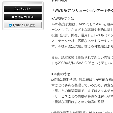
「AWS 認定 ソリューションアーキ
■AWS認定とは
AWS認定試験は、AWSそしてAWSと
ーンとして、さまざまな課題や制約に対
役割（設計、開発、運用）とレベル（ア
ス、データ分析、高度なネットワーキング、
す。今後も認定試験が増える可能性はあ
また、認定試験は更新されて新しい内容
トも2022年8月のSAA-C 03という
■本書の特徴
□特徴1:短期学習、読み飛ばしが可能な構
章ごとに要点を整理しているため、得意
・章ごとの確認問題で、まずはスキルチ
・サービスごとの構成や特徴を理解しや
・複雑な項目はまとめで知識の整理
□特徴2:豊富な練習問題を解きながら学べ