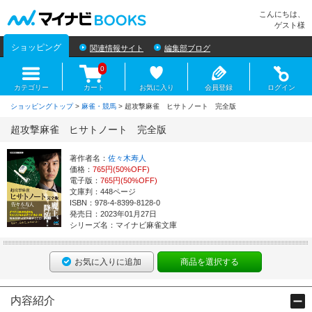
マイナビBOOKS
こんにちは、
ゲスト様
ショッピング
関連情報サイト
編集部ブログ
0
カテゴリー
カート
お気に入り
会員登録
ログイン
ショッピングトップ
>
麻雀・競馬
> 超攻撃麻雀 ヒサトノート 完全版
超攻撃麻雀 ヒサトノート 完全版
著作者名：
佐々木寿人
価格：
765円(50%OFF)
電子版：
765円(50%OFF)
文庫判：448ページ
ISBN：978-4-8399-8128-0
発売日：2023年01月27日
シリーズ名：マイナビ麻雀文庫
お気に入りに追加
商品を選択する
内容紹介