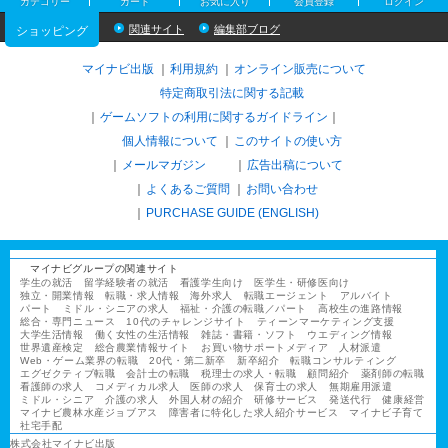
カテゴリー
カート
お気に入り
会員登録
ログイン
関連サイト
編集部ブログ
ショッピング
マイナビ出版
利用規約
オンライン販売について
特定商取引法に関する記載
ゲームソフトの利用に関するガイドライン
｜
個人情報について
このサイトの使い方
メールマガジン
広告出稿について
よくあるご質問
お問い合わせ
PURCHASE GUIDE (ENGLISH)
マイナビグループの関連サイト
学生の就活
留学経験者の就活
看護学生向け
医学生・研修医向け
独立・開業情報
転職・求人情報
海外求人
転職エージェント
アルバイト
パート
ミドル・シニアの求人
福祉・介護の転職／パート
高校生の進路情報
総合・専門ニュース
10代のチャレンジサイト
ティーンマーケティング支援
大学生活情報
働く女性の生活情報
雑誌・書籍・ソフト
ウエディング情報
世界遺産検定
総合農業情報サイト
お買い物サポートメディア
人材派遣
Web・ゲーム業界の転職
20代・第二新卒
新卒紹介
転職コンサルティング
エグゼクティブ転職
会計士の転職
税理士の求人・転職
顧問紹介
薬剤師の転職
看護師の求人
コメディカル求人
医師の求人
保育士の求人
無期雇用派遣
ミドル・シニア
介護の求人
外国人材の紹介
研修サービス
発送代行
健康経営
マイナビ農林水産ジョブアス
障害者に特化した求人紹介サービス
マイナビ子育て
社宅手配
株式会社マイナビ出版