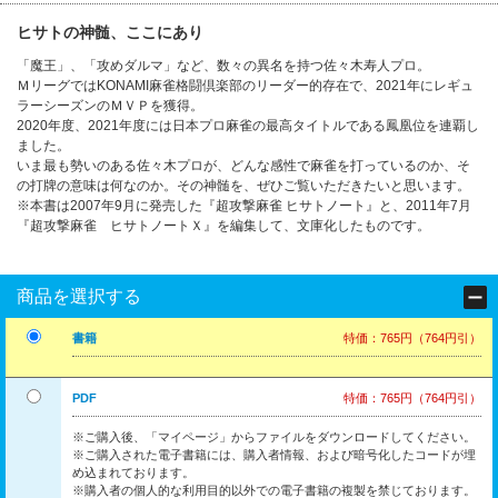
ヒサトの神髄、ここにあり
「魔王」、「攻めダルマ」など、数々の異名を持つ佐々木寿人プロ。
ＭリーグではKONAMI麻雀格闘倶楽部のリーダー的存在で、2021年にレギュ
ラーシーズンのＭＶＰを獲得。
2020年度、2021年度には日本プロ麻雀の最高タイトルである鳳凰位を連覇し
ました。
いま最も勢いのある佐々木プロが、どんな感性で麻雀を打っているのか、そ
の打牌の意味は何なのか。その神髄を、ぜひご覧いただきたいと思います。
※本書は2007年9月に発売した『超攻撃麻雀 ヒサトノート』と、2011年7月
『超攻撃麻雀 ヒサトノートＸ』を編集して、文庫化したものです。
商品を選択する
書籍
特価：765円（764円引）
PDF
特価：765円（764円引）
※ご購入後、「マイページ」からファイルをダウンロードしてください。
※ご購入された電子書籍には、購入者情報、および暗号化したコードが埋
め込まれております。
※購入者の個人的な利用目的以外での電子書籍の複製を禁じております。