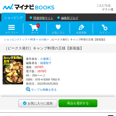
マイナビBOOKS
こんにちは、
ゲスト様
ショッピング
関連情報サイト
編集部ブログ
0
カテゴリー
カート
お気に入り
会員登録
ログイン
ショッピングトップ
>
料理
>
その他
> ［ピークス発行］キャンプ料理の王様【新装版】
［ピークス発行］キャンプ料理の王様【新装版】
著作者名：
小雀陣二
編集者名：
福瀧智子
価格：
1870円
電子版：
1870円
A5：256ページ
ISBN：978-4-8399-7992-8
発売日：2022年04月28日
サンプル画像を見る
お気に入りに追加
商品を選択する