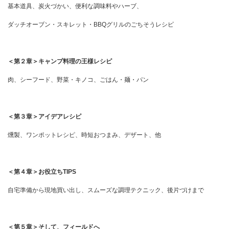
基本道具、炭火づかい、便利な調味料やハーブ、
ダッチオーブン・スキレット・BBQグリルのごちそうレシピ
＜第２章＞キャンプ料理の王様レシピ
肉、シーフード、野菜・キノコ、ごはん・麺・パン
＜第３章＞アイデアレシピ
燻製、ワンポットレシピ、時短おつまみ、デザート、他
＜第４章＞お役立ちTIPS
自宅準備から現地買い出し、スムーズな調理テクニック、後片づけまで
＜第５章＞そして、フィールドへ