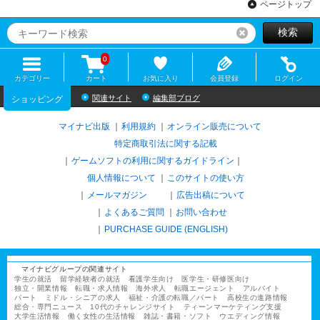
ページトップ
検索
リセット
0
カテゴリー
カート
お気に入り
会員登録
ログイン
関連サイト
編集部ブログ
ショッピング
マイナビ出版
利用規約
オンライン販売について
特定商取引法に関する記載
ゲームソフトの利用に関するガイドライン
｜
個人情報について
このサイトの使い方
メールマガジン
広告出稿について
よくあるご質問
お問い合わせ
PURCHASE GUIDE (ENGLISH)
マイナビグループの関連サイト
学生の就活
留学経験者の就活
看護学生向け
医学生・研修医向け
独立・開業情報
転職・求人情報
海外求人
転職エージェント
アルバイト
パート
ミドル・シニアの求人
福祉・介護の転職／パート
高校生の進路情報
総合・専門ニュース
10代のチャレンジサイト
ティーンマーケティング支援
大学生活情報
働く女性の生活情報
雑誌・書籍・ソフト
ウエディング情報