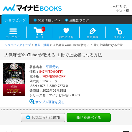
マイナビBOOKS
こんにちは、
ゲスト様
ショッピング
関連情報サイト
編集部ブログ
0
カテゴリー
カート
お気に入り
会員登録
ログイン
ショッピングトップ
>
麻雀・競馬
> 人気麻雀YouTuberが教える １冊で上級者になる方法
人気麻雀YouTuberが教える １冊で上級者になる方法
著作者名：
平澤元気
価格：
847円(50%OFF)
電子版：
763円(50%OFF)
四六判：224ページ
ISBN：978-4-8399-7873-0
発売日：2022年03月25日
シリーズ名：マイナビ麻雀BOOKS
サンプル画像を見る
お気に入りに追加
商品を選択する