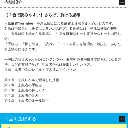
内容紹介
【２色で読みやすい】さらば、負ける思考
人気麻雀YouTuber・平澤元気氏による麻雀上達法をまとめたものです。
対象は中級者が上級者になるための内容。具体的には、雀魂は雀豪が雀聖
に、天鳳は特上卓から鳳凰卓に、リアル麻雀はセット要員からセットの勝ち
組に。
「手組み」「押し引き」「読み」「ルール対応」を論理的に解説し、あなた
を上級者に導きます。
平澤氏の普段のYouTubeコンテンツや『麻雀初心者が最速で勝ち組になる方
法』などの書籍で学び、初級者からは脱出したという方。
是非、本書で次のレベルへ突き進んでください。
第１章 初級レベルで習得した技術
第２章 上級者の手組み
第３章 上級者の押し引き
第４章 上級者の読み
第５章 上級者のルール対応
商品を選択する