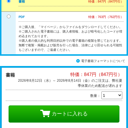
書籍
特価：847円（847円引）
PDF
特価：763円（762円引）
※ご購入後、「マイページ」からファイルをダウンロードしてください。
※ご購入された電子書籍には、購入者情報、および暗号化したコードが埋
め込まれております。
※購入者の個人的な利用目的以外での電子書籍の複製を禁じております。
無断で複製・掲載および販売を行った場合、法律により罰せられる可能性
もございますので、ご遠慮ください。
電子書籍フォーマットについて
特価：847円（847円引）
書籍
2026年8月12日（水）～ 2026年8月14日（金）のご注文は、弊社夏
季休業のため配送が遅れます
数量：
カートに入れる