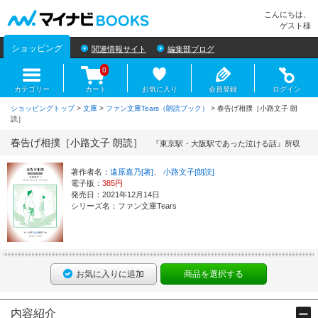
マイナビBOOKS
こんにちは、
ゲスト様
ショッピング
関連情報サイト
編集部ブログ
0
カテゴリー
カート
お気に入り
会員登録
ログイン
ショッピングトップ
>
文庫
>
ファン文庫Tears（朗読ブック）
> 春告げ相撲［小路文子 朗
読］
春告げ相撲［小路文子 朗読］
『東京駅・大阪駅であった泣ける話』所収
著作者名：
遠原嘉乃[著]
、
小路文子[朗読]
電子版：
385円
発売日：2021年12月14日
シリーズ名：ファン文庫Tears
お気に入りに追加
商品を選択する
内容紹介