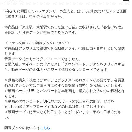
7年ぶりに帰国したバレエダンサーの主人公。ぼうっと眺めていたテレビ画面
に映る力士は、中学の同級生だった。
本商品は『東京駅・大阪駅であった泣ける話』に収録された『春告げ相撲』
を朗読した音声データが視聴できるものです。
《ファン文庫Tears 朗読ブックについて》
本商品はブラウザ上で視聴できる動画ファイル（静止画＋音声）として提供
します。
音声データそのものはダウンロードできません。
ご購入後、マイページにアクセスし「ダウンロード」ボタンをクリックする
と、動画ページのURLとパスワード情報をダウンロードできます。
※動画の購入・視聴にはマイナビブックスへのログインが必要です。会員登
録されていない方はご購入時に必ず会員登録（無料）をお願いいたします。
※動画ページのURLとパスワードは本動画をご購入された方のみの権利とな
ります。
※動画のダウンロード、URLやパスワードの第三者への開示、動画を
YouTube等にアップロードするなどの行為は禁止しております。
※動画サービスは予告なく終了することがございます。予めご了承くださ
い。
朗読ブックの使い方は
こちら