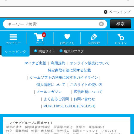
ページトップ
検索
リセット
0
カテゴリー
カート
お気に入り
会員登録
ログイン
関連サイト
編集部ブログ
ショッピング
マイナビ出版
利用規約
オンライン販売について
特定商取引法に関する記載
ゲームソフトの利用に関するガイドライン
｜
個人情報について
このサイトの使い方
メールマガジン
広告出稿について
よくあるご質問
お問い合わせ
PURCHASE GUIDE (ENGLISH)
マイナビグループの関連サイト
学生の就活
留学経験者の就活
看護学生向け
医学生・研修医向け
独立・開業情報
転職・求人情報
海外求人
転職エージェント
アルバイト