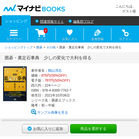
マイナビBOOKS
こんにちは、
ゲスト様
ショッピング
関連情報サイト
編集部ブログ
0
カテゴリー
カート
お気に入り
会員登録
ログイン
ショッピングトップ
>
囲碁
>
その他
> 囲碁・裏定石事典 少しの変化で大利を得る
囲碁・裏定石事典 少しの変化で大利を得る
著作者名：
鶴山淳志
価格：
875円(50%OFF)
電子版：
787円(50%OFF)
四六判：224ページ
ISBN：978-4-8399-7762-7
発売日：2021年10月06日
シリーズ名：囲碁人ブックス
備考：初～中級
サンプル画像を見る
お気に入りに追加
商品を選択する