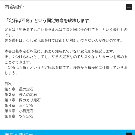
内容紹介
「定石は互角」という固定観念を破壊します
定石は「初級者でもこれを覚えればプロと同じ手が打てる」という優れもの
です。
裏を返せば、少し変化形を打てば正しい対処ができない人が多いのです。
本書は基本定石を元に、あまり知られていない変化形を解説します。
正しく受けられたとしても、互角の定石なのでリスクなくリターンを求める
ことができます。
「定石は互角」という固定観念を捨てて、序盤から積極的に仕掛けていきま
しょう。
目次
第１章 星の定石
第２章 侵入の定石
第３章 両ガカリ定石
第４章 三々定石
第５章 小目定石
第６章 ツケ定石