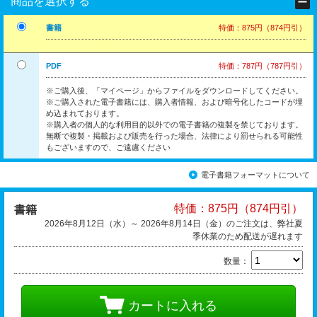
商品を選択する
書籍
特価：875円（874円引）
PDF
特価：787円（787円引）
※ご購入後、「マイページ」からファイルをダウンロードしてください。
※ご購入された電子書籍には、購入者情報、および暗号化したコードが埋
め込まれております。
※購入者の個人的な利用目的以外での電子書籍の複製を禁じております。
無断で複製・掲載および販売を行った場合、法律により罰せられる可能性
もございますので、ご遠慮ください
電子書籍フォーマットについて
特価：875円（874円引）
書籍
2026年8月12日（水）～ 2026年8月14日（金）のご注文は、弊社夏
季休業のため配送が遅れます
数量：
カートに入れる