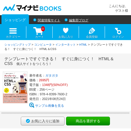
マイナビBOOKS
こんにちは、
ゲスト様
ショッピング
関連情報サイト
編集部ブログ
0
カテゴリー
カート
お気に入り
会員登録
ログイン
ショッピングトップ
>
コンピュータ
>
インターネット
>
HTML
> テンプレートですぐでき
る！ すぐに身につく！ HTML＆CSS
テンプレートですぐできる！ すぐに身につく！ HTML＆
CSS
個人サイトをつくろう！
著作者名：
ガタガタ
価格：
2695円
電子版：
1348円(50%OFF)
B5変：256ページ
ISBN：978-4-8399-7600-2
発売日：2021年08月24日
サンプル画像を見る
お気に入りに追加
商品を選択する