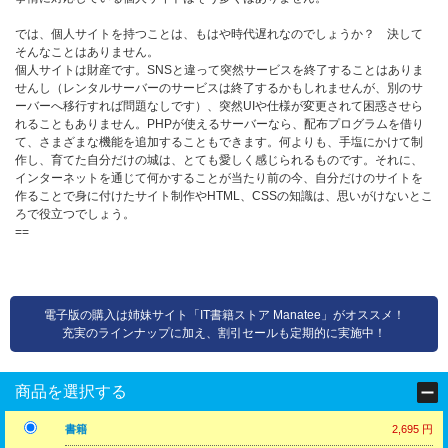
では、個人サイトを持つことは、もはや時代遅れなのでしょうか？ 決して
そんなことはありません。
個人サイトは財産です。SNSと違って突然サービスを終了することはありま
せんし（レンタルサーバーのサービスは終了するかもしれませんが、別のサ
ーバーへ移行すれば問題なしです）、突然UIや仕様が変更されて困惑させら
れることもありません。PHPが使えるサーバーなら、配布プログラムを借り
て、さまざまな機能を追加することもできます。何よりも、手塩にかけて制
作し、育てた自分だけの城は、とても愛しく感じられるものです。それに、
インターネットを通じて何かすることが当たり前の今、自分だけのサイトを
作ることで身に付けたサイト制作やHTML、CSSの知識は、思いがけないとこ
ろで役立つでしょう。
==
電子版の購入は姉妹サイト「IT書籍ストア Manatee」がオススメ！
充実のラインナップに加え、割引セールも定期的に実施中！
商品を選択する
書籍
2,695 円