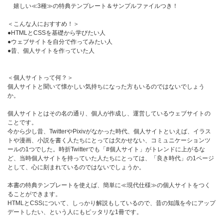
嬉しい≪3種≫の特典テンプレート＆サンプルファイルつき！
＜こんな人におすすめ！＞
●HTMLとCSSを基礎から学びたい人
●ウェブサイトを自分で作ってみたい人
●昔、個人サイトを作っていた人
＜個人サイトって何？＞
個人サイトと聞いて懐かしい気持ちになった方もいるのではないでしょう
か。
個人サイトとはその名の通り、個人が作成し、運営しているウェブサイトの
ことです。
今から少し昔、TwitterやPixivがなかった時代、個人サイトといえば、イラス
トや漫画、小説を書く人たちにとっては欠かせない、コミュニケーションツ
ールの1つでした。時折Twitterでも「#個人サイト」がトレンドに上がるな
ど、当時個人サイトを持っていた人たちにとっては、「良き時代」の1ページ
として、心に刻まれているのではないでしょうか。
本書の特典テンプレートを使えば、簡単に≪現代仕様≫の個人サイトをつく
ることができます。
HTMLとCSSについて、しっかり解説もしているので、昔の知識を今にアップ
デートしたい、という人にもピッタリな1冊です。