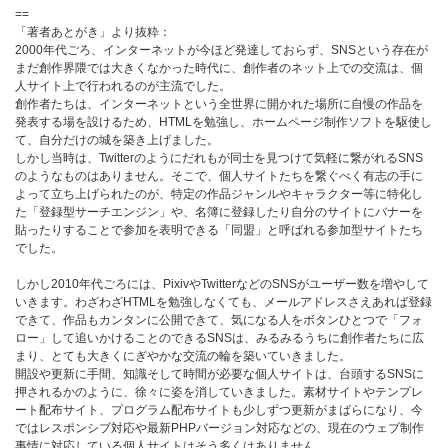
==
「著者あとがき」より抜粋：
2000年代ごろ、インターネットが今ほど発達しておらず、SNSという存在が
まだ創作界隈では大きくなかった時代に、創作者のネット上での交流は、個
人サイト上で行われるのが主流でした。
創作者たちは、インターネットという全世界に開かれた場所に自慢の作品を
発表する場を設けるため、HTMLを勉強し、ホームページ制作ソフトを駆使し
て、自分だけの城を築き上げました。
しかし当時は、Twitterのようにだれもが同士を見つけて気軽に繋がれるSNS
のようなものはありません。そこで、個人サイトたちを繋ぐべく有志の手に
よって立ち上げられたのが、特定の作品ジャンルやキャラクター等に特化し
た「登録型サーチエンジン」や、名簿に登録したり自分のサイトにバナーを
貼ったりすることで参加を表明できる「同盟」と呼ばれる参加型サイトたち
でした。
しかし2010年代ごろには、PixivやTwitterなどのSNSがユーザー数を増やして
いきます。わざわざHTMLを勉強しなくても、メールアドレスさえあれば登録
できて、作品もカンタンに公開できて、気になる人をボタンひとつで「フォ
ロー」して追いかけることのできるSNSは、みるみるうちに創作者たちに広
まり、とても大きくにぎやかな交流の輪を築いていきました。
開設や更新に手間、知識そして時間が必要な個人サイトは、台頭するSNSに
押されるかのように、徐々に姿を消していきました。素材サイトやテンプレ
ート配布サイト、プログラム配布サイトも少しずつ更新がまばらになり、今
ではレスポンシブ対応や最新PHPバージョン対応などの、現在のウェブ制作
事情に対応している個人サイトはそう多くはありません。