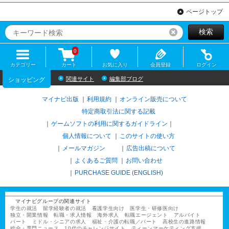
ページトップ
検索
リセット
0
カテゴリー
カート
お気に入り
会員登録
ログイン
関連サイト
編集部ブログ
ショッピング
マイナビ出版
利用規約
オンライン販売について
特定商取引法に関する記載
ゲームソフトの利用に関するガイドライン
｜
個人情報について
このサイトの使い方
メールマガジン
広告出稿について
よくあるご質問
お問い合わせ
PURCHASE GUIDE (ENGLISH)
マイナビグループの関連サイト
学生の就活
留学経験者の就活
看護学生向け
医学生・研修医向け
独立・開業情報
転職・求人情報
海外求人
転職エージェント
アルバイト
パート
ミドル・シニアの求人
福祉・介護の転職／パート
高校生の進路情報
総合・専門ニュース
10代のチャレンジサイト
ティーンマーケティング支援