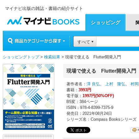
マイナビ出版の雑誌・書籍の紹介サイト
マイナビBOOKS
ショッピング
商品カテゴリーから探す
すべて
ショッピングトップ
>
検索結果
> 現場で使える Flutter開発入門
現場で使える Flutter開発入門
著作者名：
澤 良弘
、
上村 隆弘
、
村岡
書籍：
3993円
電子版：
1997円(50%OFF)
B5変：384ページ
ISBN：978-4-8399-7375-9
発売日：2021年08月24日
シリーズ名：Compass Booksシリーズ