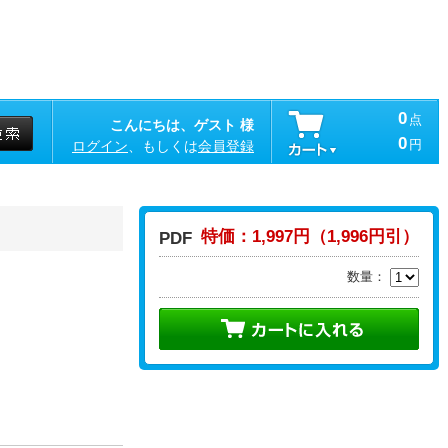
0
点
こんにちは、ゲスト 様
0
円
ログイン
、もしくは
会員登録
特価：1,997円（1,996円引）
PDF
数量：