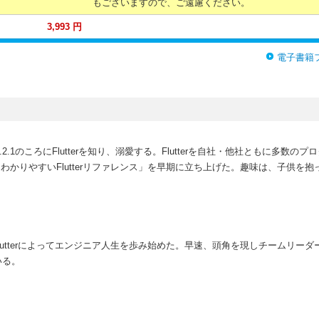
もございますので、ご遠慮ください。
3,993 円
電子書籍
0.2.1のころにFlutterを知り、溺愛する。Flutterを自社・他社ともに多数
ト「わかりやすいFlutterリファレンス」を早期に立ち上げた。趣味は、子供を
。Flutterによってエンジニア人生を歩み始めた。早速、頭角を現しチームリー
いる。