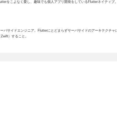
Flutterをこよなく愛し、趣味でも個人アプリ開発をしているFlutterネイテ
兼サーバサイドエンジニア。Flutterにとどまらずサーバサイドのアーキテクチ
wift）すること。