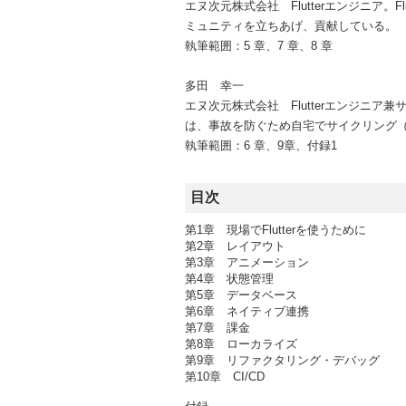
エヌ次元株式会社 Flutterエンジニア。
ミュニティを立ちあげ、貢献している。
執筆範囲：5 章、7 章、8 章
多田 幸一
エヌ次元株式会社 Flutterエンジニア
は、事故を防ぐため自宅でサイクリング（Z
執筆範囲：6 章、9章、付録1
目次
第1章 現場でFlutterを使うために
第2章 レイアウト
第3章 アニメーション
第4章 状態管理
第5章 データベース
第6章 ネイティブ連携
第7章 課金
第8章 ローカライズ
第9章 リファクタリング・デバッグ
第10章 CI/CD