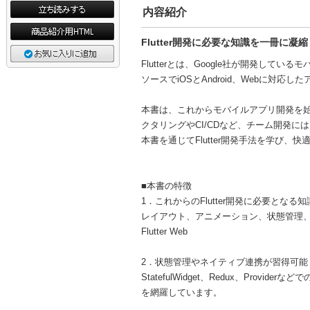
内容紹介
Flutter開発に必要な知識を一冊に凝
Flutterとは、Google社が開発し
ソースでiOSとAndroid、Webに対
本書は、これからモバイルアプリ開発を始め
クタリングやCI/CDなど、チーム開発
本書を通じてFlutter開発手法を学び
■本書の特徴
1．これからのFlutter開発に必要とな
レイアウト、アニメーション、状態管理、
Flutter Web
2．状態管理やネイティブ連携が習得可能
StatefulWidget、Redux、Provide
を網羅しています。