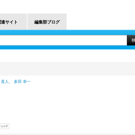
関連サイト
編集部ブログ
 直人
、
多田 幸一