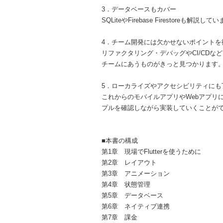
3．データベースもカバー
SQLiteやFirebase Firestor
4．チーム開発には欠かせないポイントを
リファクタリング・デバッグやCI/CD
チームにあうものがきっと見つかります
5．ローカライズやアクセシビリティにも
これからのモバイルアプリやWebアプリ
プルを確認しながら実装していくことが
■本書の構成
第1章 現場でFlutterを使うために
第2章 レイアウト
第3章 アニメーション
第4章 状態管理
第5章 データベース
第6章 ネイティブ連携
第7章 課金