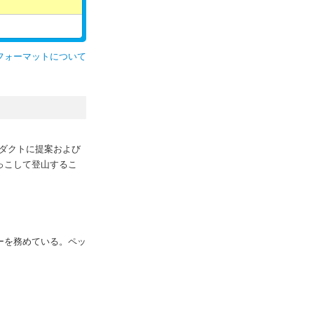
フォーマットについて
のプロダクトに提案および
抱っこして登山するこ
ダーを務めている。ペッ