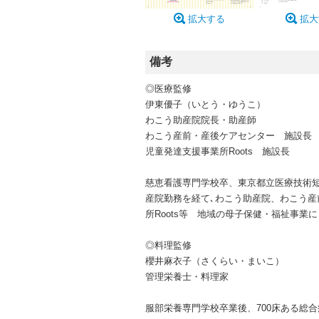
拡大する
拡大
備考
◎医療監修
伊東優子（いとう・ゆうこ）
わこう助産院院長・助産師
わこう産前・産後ケアセンター 施設長
児童発達支援事業所Roots 施設長
慈恵看護専門学校卒、東京都立医療技術短
産院勤務を経て､わこう助産院、わこう
所Roots等 地域の母子保健・福祉事業
◎料理監修
櫻井麻衣子（さくらい・まいこ）
管理栄養士・料理家
服部栄養専門学校卒業後、700床ある総