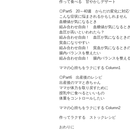
作って食べる 甘やかしデザート
◎Part5 20～40週 からだの変化に対
こんな症状に悩まされるかもしれません
血糖値が気になるとき
組み合わせ自由！ 血糖値が気になると
血圧が高いといわれたら？
組み合わせ自由！ 血圧が気になるとき
貧血になりやすい
組み合わせ自由！ 貧血が気になるとき
腸内バランスを整えたい
組み合わせ自由！ 腸内バランスを整え
ママの心持ちをラクにする Column1
◎Part6 出産後のレシピ
出産後のママと赤ちゃん
ママが体力を取り戻すために
授乳中に食べるといいもの
体重をコントロールしたい
ママの心持ちをラクにする Column2
作ってラクする ストックレシピ
おわりに