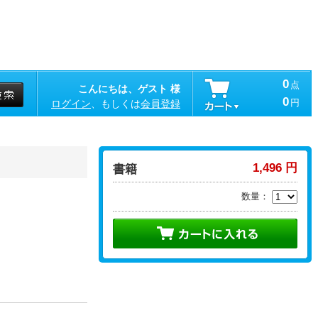
0
点
こんにちは、ゲスト 様
0
円
ログイン
、もしくは
会員登録
1,496 円
書籍
数量：