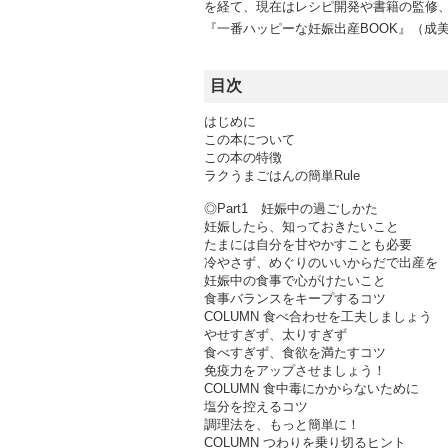
を経て、現在はレシピ開発や書籍の監修
『一番ハッピーな妊娠出産BOOK』（成
目次
はじめに
この本について
この本の特徴
ラクうまごはんの簡単Rule
◎Part1 妊娠中の過ごしかた
妊娠したら、知っておきたいこと
たまには自分を甘やかすことも必要
冷やさず、めぐりのいいからだで出産を
妊娠中の食事で心がけたいこと
食事バランスをキープするコツ
COLUMN 食べ合わせを工夫しましょう
やせすぎず、太りすぎず
食べすぎず、食欲を満たすコツ
免疫力をアップさせましょう！
COLUMN 食中毒にかからないために
塩分を控えるコツ
調理法を、もっと簡単に！
COLUMN つわりを乗り切るヒント