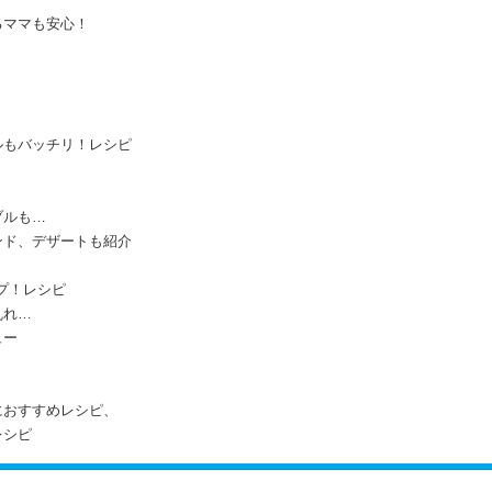
るママも安心！
。
ルもバッチリ！レシピ
ブルも…
ンド、デザートも紹介
ルプ！レシピ
乱れ…
ュー
におすすめレシピ、
レシピ