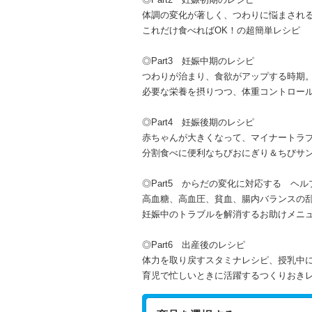
体調の変化が著しく、つわりに悩まされ
これだけ食べればOK！の超簡単レシピ
◎Part3 妊娠中期のレシピ
つわりが治まり、食欲がアップする時期
必要な栄養を摂りつつ、体重コントロー
◎Part4 妊娠後期のレシピ
赤ちゃんが大きくなって、マイナートラ
分割食べに便利なちびおにぎり＆ちびサ
◎Part5 からだの変化に対応する ヘ
高血糖、高血圧、貧血、腸内バランスの
妊娠中のトラブルを解消するお助けメニ
◎Part6 出産後のレシピ
体力を取り戻すスタミナレシピ、授乳中
育児で忙しいときに活躍するつくりおき