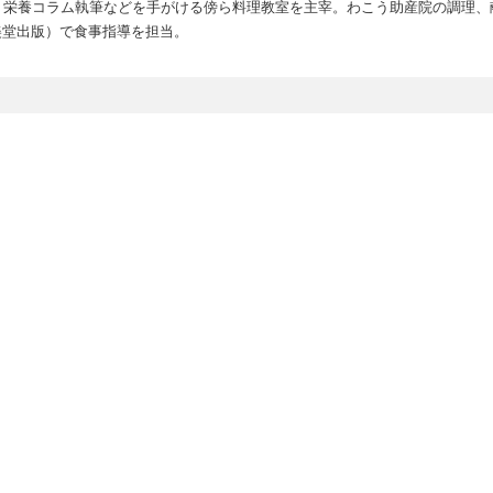
、栄養コラム執筆などを手がける傍ら料理教室を主宰。わこう助産院の調理、
美堂出版）で食事指導を担当。