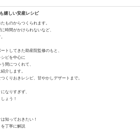
マも嬉しい安産レシピ
べたものからつくられます。
理に時間がかけられないなど、
す。
ポートしてきた助産院監修のもと、
レシピを中心に
いう間につくれて、
に紹介します。
なつくりおきレシピ、甘やかしデザートまで。
クになりすぎず、
ましょう！
けは知っておきたい！
トを丁寧に解説