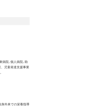
病院､個人病院､助
業、児童発達支援事業
数。
痩身外来での栄養指導