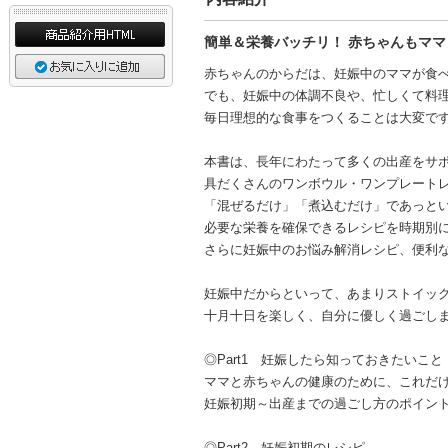
簡単＆栄養バッチリ！ 赤ちゃんもマ
赤ちゃんのからだは、妊娠中のママが食
でも、妊娠中の体調不良や、忙しくて料
毎日理想的な食事をつくることは大変で
本書は、長年にわたって多くの出産をサ
具だくさんのワンボウル・ワンプレート
「混ぜるだけ」「煮込むだけ」であっと
必要な栄養を確保できるレシピを時期別
さらに妊娠中のお悩み解消レシピ、便利
妊娠中だからといって、あまりストイッ
十月十日を楽しく、自分に優しく過ごし
◎Part1 妊娠したら知っておきたいこと
ママと赤ちゃんの健康のために、これだ
妊娠初期～出産までの過ごし方のポイン
◎Part2 妊娠初期のレシピ