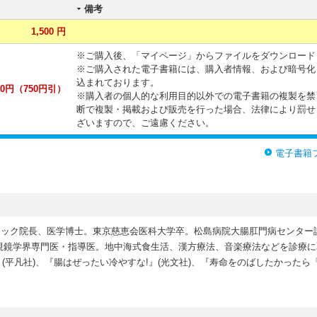
備考
1,500 円
※ご購入後、「マイページ」からファイルをダウンロード
※ご購入された電子書籍には、購入者情報、および暗号化
込まれております。
0円（750円引）
※購入者の個人的な利用目的以外での電子書籍の複製を禁
断で複製・掲載および販売を行った場合、法律により罰せ
ざいますので、ご遠慮ください。
電子書籍
クリニック院長、医学博士。東京慈恵会医科大学卒。松島病院大腸肛門病センタ
内視鏡学界専門医・指導医。地中海式食生活、漢方療法、音楽療法などを診療
(平凡社)、『腸はぜったい冷やすな!』(光文社)、『寿命をのばしたかったら