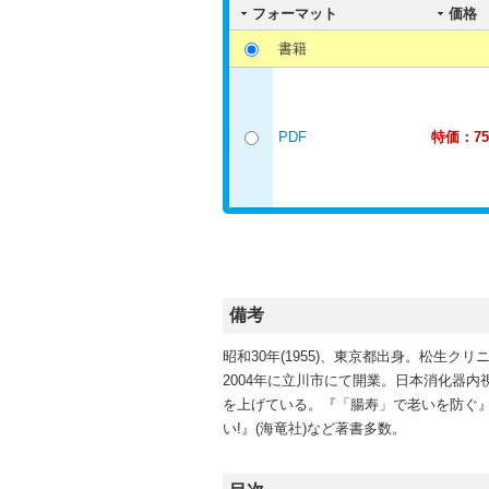
フォーマット
価格
書籍
PDF
特価：75
備考
昭和30年(1955)、東京都出身。松生
2004年に立川市にて開業。日本消化器
を上げている。『「腸寿」で老いを防ぐ』
い!』(海竜社)など著書多数。