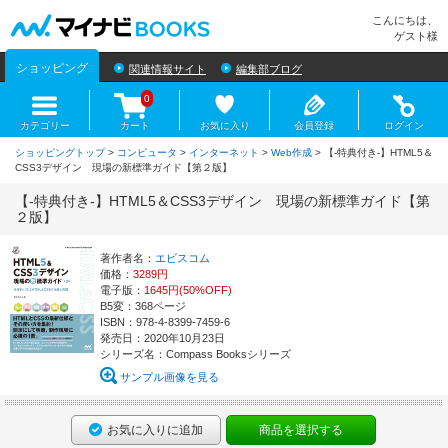
マイナビBOOKS
こんにちは、
ゲスト様
ショッピング
関連情報サイト
編集部ブログ
0
カテゴリー
カート
お気に入り
会員登録
ログイン
ショッピングトップ
>
コンピュータ
>
インターネット
>
Web作成
> 【-特典付き-】HTML5＆
CSS3デザイン 現場の新標準ガイド【第２版】
【-特典付き-】HTML5＆CSS3デザイン 現場の新標準ガイド【第
２版】
著作者名：
エビスコム
価格：
3289円
電子版：
1645円(50%OFF)
B5変：368ページ
ISBN：978-4-8399-7459-6
発売日：2020年10月23日
シリーズ名：Compass Booksシリーズ
サンプル画像を見る
お気に入りに追加
商品を選択する