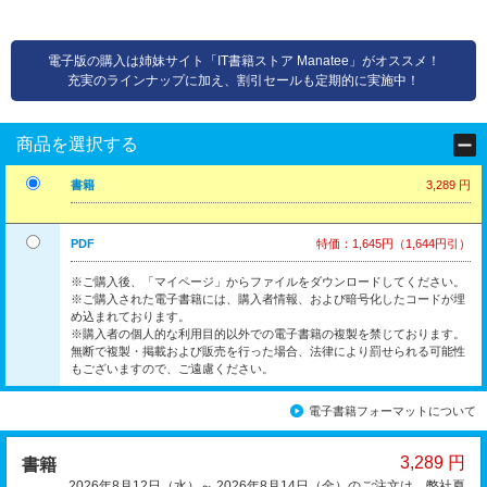
電子版の購入は姉妹サイト「IT書籍ストア Manatee」がオススメ！
充実のラインナップに加え、割引セールも定期的に実施中！
商品を選択する
書籍
3,289 円
PDF
特価：1,645円（1,644円引）
※ご購入後、「マイページ」からファイルをダウンロードしてください。
※ご購入された電子書籍には、購入者情報、および暗号化したコードが埋
め込まれております。
※購入者の個人的な利用目的以外での電子書籍の複製を禁じております。
無断で複製・掲載および販売を行った場合、法律により罰せられる可能性
もございますので、ご遠慮ください。
電子書籍フォーマットについて
3,289 円
書籍
2026年8月12日（水）～ 2026年8月14日（金）のご注文は、弊社夏