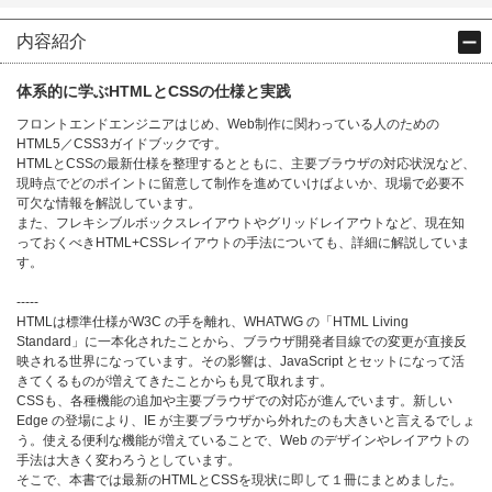
内容紹介
体系的に学ぶHTMLとCSSの仕様と実践
フロントエンドエンジニアはじめ、Web制作に関わっている人のための
HTML5／CSS3ガイドブックです。
HTMLとCSSの最新仕様を整理するとともに、主要ブラウザの対応状況など、
現時点でどのポイントに留意して制作を進めていけばよいか、現場で必要不
可欠な情報を解説しています。
また、フレキシブルボックスレイアウトやグリッドレイアウトなど、現在知
っておくべきHTML+CSSレイアウトの手法についても、詳細に解説していま
す。
-----
HTMLは標準仕様がW3C の手を離れ、WHATWG の「HTML Living
Standard」に一本化されたことから、ブラウザ開発者目線での変更が直接反
映される世界になっています。その影響は、JavaScript とセットになって活
きてくるものが増えてきたことからも見て取れます。
CSSも、各種機能の追加や主要ブラウザでの対応が進んでいます。新しい
Edge の登場により、IE が主要ブラウザから外れたのも大きいと言えるでしょ
う。使える便利な機能が増えていることで、Web のデザインやレイアウトの
手法は大きく変わろうとしています。
そこで、本書では最新のHTMLとCSSを現状に即して１冊にまとめました。