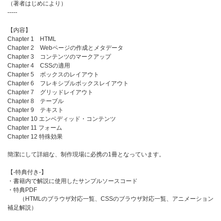
（著者はじめにより）
-----
【内容】
Chapter 1 HTML
Chapter 2 Webページの作成とメタデータ
Chapter 3 コンテンツのマークアップ
Chapter 4 CSSの適用
Chapter 5 ボックスのレイアウト
Chapter 6 フレキシブルボックスレイアウト
Chapter 7 グリッドレイアウト
Chapter 8 テーブル
Chapter 9 テキスト
Chapter 10 エンベディッド・コンテンツ
Chapter 11 フォーム
Chapter 12 特殊効果
簡潔にして詳細な、制作現場に必携の1冊となっています。
【-特典付き-】
・書籍内で解説に使用したサンプルソースコード
・特典PDF
（HTMLのブラウザ対応一覧、CSSのブラウザ対応一覧、アニメーション
補足解説）