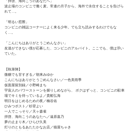
「拝啓、海向こうのあなたへ」
波止場のコンビニで働く麦。常連の月子から、海外で永住することを告げら
れて…。
「明るい窓際」
コンビニの雑誌コーナーによく来る少年。でも立ち読みするわけでもな
く…。
「こんにちはありがとうごめんなさい」
友達ができない僕が応募した、コンビニのアルバイト。ここでも、僕は浮い
ていた。
【執筆陣】
微糖でも甘すぎる／朝来みゆか
こんにちはありがとうごめんなさい／一色美雨季
仮面屋留別録／小野崎まち
宇宙人のパワーストーンを握りしめながら、 ボクはずっと、コンビニの駐車
場でキミを待っているよ／貴船弘海
明日をはじめるための夜／楠谷佑
ひみつポスト／杉背よい
一人でこっそり／天ヶ森雀
拝啓、海向こうのあなたへ／遠原嘉乃
夢の止まり木／ひらび久美
灯りのともるあたたかなお店／猫屋ちゃき