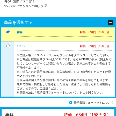
明るい窓際／溝口智子
ツバメのヒナが巣立つ頃／矢凪
商品を選択する
書籍
特価：634円（158円引）
EPUB
特価：634円（158円引）
※ご購入後、「マイページ」からファイルをダウンロードしてください。
※当商品は縦組みリフロー型のEPUBです。縦組みEPUBの表示に完全対応
していないリーダーでご閲覧いただいた場合、表示上の不具合が発生する
可能性があります。
※ご購入された電子書籍には、購入者情報、および暗号化したコードが埋
め込まれております。
※購入者の個人的な利用目的以外での電子書籍の複製を禁じております。
無断で複製・掲載および販を行った場合、法律により罰せられる可能性も
ございますので、ご遠慮ください。
※閲覧方法は「電子書籍フォーマットについて」をご参照ください。
電子書籍フォーマットについて
特価：634円（158円引）
書籍