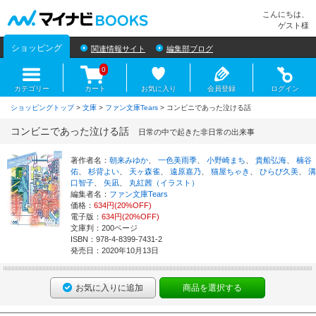
マイナビBOOKS
こんにちは、
ゲスト様
ショッピング
関連情報サイト
編集部ブログ
0
カテゴリー
カート
お気に入り
会員登録
ログイン
ショッピングトップ
>
文庫
>
ファン文庫Tears
> コンビニであった泣ける話
コンビニであった泣ける話
日常の中で起きた非日常の出来事
著作者名：
朝来みゆか
、
一色美雨季
、
小野崎まち
、
貴船弘海
、
楠谷
佑
、
杉背よい
、
天ヶ森雀
、
遠原嘉乃
、
猫屋ちゃき
、
ひらび久美
、
溝
口智子
、
矢凪
、
丸紅茜（イラスト）
編集者名：
ファン文庫Tears
価格：
634円(20%OFF)
電子版：
634円(20%OFF)
文庫判：200ページ
ISBN：978-4-8399-7431-2
発売日：2020年10月13日
お気に入りに追加
商品を選択する