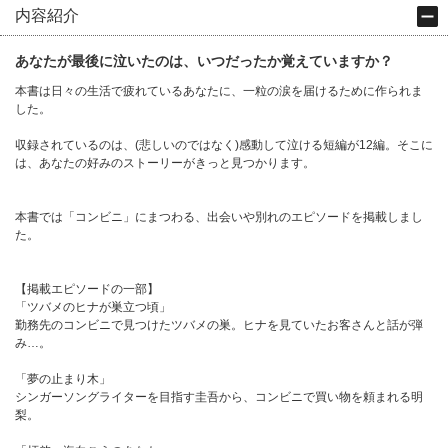
内容紹介
あなたが最後に泣いたのは、いつだったか覚えていますか？
本書は日々の生活で疲れているあなたに、一粒の涙を届けるために作られま
した。
収録されているのは、(悲しいのではなく)感動して泣ける短編が12編。そこに
は、あなたの好みのストーリーがきっと見つかります。
本書では「コンビニ」にまつわる、出会いや別れのエピソードを掲載しまし
た。
【掲載エピソードの一部】
「ツバメのヒナが巣立つ頃」
勤務先のコンビニで見つけたツバメの巣。ヒナを見ていたお客さんと話が弾
み…。
「夢の止まり木」
シンガーソングライターを目指す圭吾から、コンビニで買い物を頼まれる明
梨。