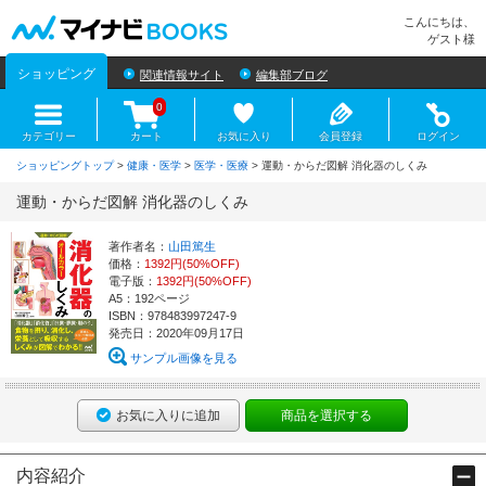
マイナビBOOKS
こんにちは、
ゲスト様
ショッピング
関連情報サイト
編集部ブログ
0
カテゴリー
カート
お気に入り
会員登録
ログイン
ショッピングトップ
>
健康・医学
>
医学・医療
> 運動・からだ図解 消化器のしくみ
運動・からだ図解 消化器のしくみ
著作者名：
山田篤生
価格：
1392円(50%OFF)
電子版：
1392円(50%OFF)
A5：192ページ
ISBN：978483997247-9
発売日：2020年09月17日
サンプル画像を見る
お気に入りに追加
商品を選択する
内容紹介