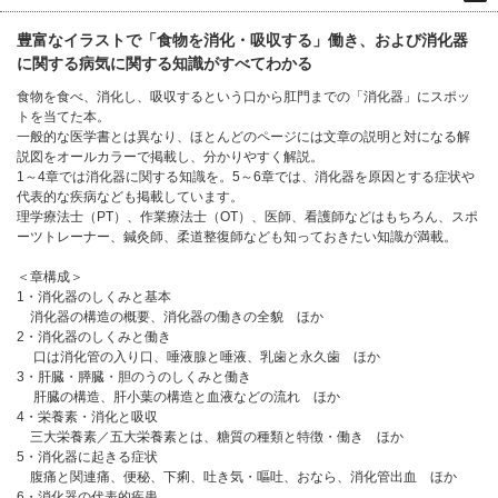
豊富なイラストで「食物を消化・吸収する」働き、および消化器
に関する病気に関する知識がすべてわかる
食物を食べ、消化し、吸収するという口から肛門までの「消化器」にスポッ
トを当てた本。
一般的な医学書とは異なり、ほとんどのページには文章の説明と対になる解
説図をオールカラーで掲載し、分かりやすく解説。
1～4章では消化器に関する知識を。5～6章では、消化器を原因とする症状や
代表的な疾病なども掲載しています。
理学療法士（PT）、作業療法士（OT）、医師、看護師などはもちろん、スポ
ーツトレーナー、鍼灸師、柔道整復師なども知っておきたい知識が満載。
＜章構成＞
1・消化器のしくみと基本
消化器の構造の概要、消化器の働きの全貌 ほか
2・消化器のしくみと働き
口は消化管の入り口、唾液腺と唾液、乳歯と永久歯 ほか
3・肝臓・膵臓・胆のうのしくみと働き
肝臓の構造、肝小葉の構造と血液などの流れ ほか
4・栄養素・消化と吸収
三大栄養素／五大栄養素とは、糖質の種類と特徴・働き ほか
5・消化器に起きる症状
腹痛と関連痛、便秘、下痢、吐き気・嘔吐、おなら、消化管出血 ほか
6・消化器の代表的疾患