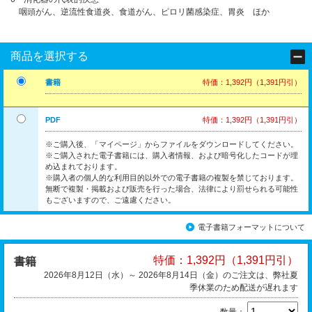
咽頭がん、逆流性食道炎、食道がん、ピロリ菌感染症、胃炎 ほか
商品を選択する
書籍
特価：1,392円（1,391円引）
PDF
特価：1,392円（1,391円引）
※ご購入後、「マイページ」からファイルをダウンロードしてください。
※ご購入された電子書籍には、購入者情報、および暗号化したコードが埋
め込まれております。
※購入者の個人的な利用目的以外での電子書籍の複製を禁じております。
無断で複製・掲載および販売を行った場合、法律により罰せられる可能性
もございますので、ご遠慮ください。
電子書籍フォーマットについて
特価：1,392円（1,391円引）
書籍
2026年8月12日（水）～ 2026年8月14日（金）のご注文は、弊社夏
季休業のため配送が遅れます
数量：