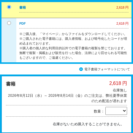
書籍
2,618 円
PDF
2,618 円
※ご購入後、「マイページ」からファイルをダウンロードしてください。
※ご購入された電子書籍には、購入者情報、および暗号化したコードが埋
め込まれております。
※購入者の個人的な利用目的以外での電子書籍の複製を禁じております。
無断で複製・掲載および販売を行った場合、法律により罰せられる可能性
もございますので、ご遠慮ください。
電子書籍フォーマットについて
2,618 円
書籍
在庫無し
2026年8月12日（水）～ 2026年8月14日（金）のご注文は、弊社夏季休業
のため配送が遅れます
数量：
在庫がないため購入することができません。