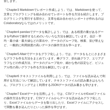
習します。
「Chapter3 Markdownでレポート作成しよう」では、Markdownを使って、
文章とプログラミングを組み合わせてレポートを作る方法を紹介します。プ
ログラミングを実行する部分と、文章を組み合わせたレポートが作れるのは
Colaboratoryならではのメリットです。
「Chapter4 pandasでデータを集計しよう」では、ある程度の量があるデー
タをPythonで操作するためのいろいろな方法を解説しています。合計・平
均・最小値・最大値などの算出や、データのグループ化、検索、並び替えな
ど、一般的に利用頻度の高いデータの操作方法を学べます。
「Chapter5 Altairでデータをグラフ化しよう」では、データをもとにさまざま
なグラフを作る方法をまとめています。棒グラフ、折れ線グラフ、エリアグ
ラフなどの作成方法、データのグループ化や、細かな色の設定など、ビジュ
アル性の高いグラフを作る方法を解説しています。
「Chapter6 テキストファイルを利用しよう」では、ファイルを読み込んで利
用する方法について解説しています。テキストファイルの読み書きはもちろ
ん、プログラミングでよく利用するJSONデータの読み書きも学びます。
「Chapter7 Excelデータを活用しよう」では、CSVファイルやExcelファイル
の操作方法を学びます。CSVファイルからデータを読み込みグラフ化した
り、Excelファイルからデータを取り出したり、Excelファイルにアクセスし
て関数を書き込んだりといった操作を学びます。