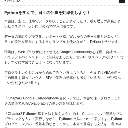
Pythonを学んで、日々の仕事を効率化しよう！
本書は、主に、仕事でデータを扱うことが多かったり、繰り返しの業務が多
いビジネスパーソン向けのPython入門書です。
データの集計やグラフ化、レポート作成、Webからのデータ取り込みなど、
日々の業務を簡単にするようなサンプルを使いながら、Pythonを学びます。
環境は、Webブラウザだけで使えるGoogle Colaboratoryを採用。会社のルー
ルでソフトのインストールに制限があったり、古いPCやスペックの低いPCで
も、すぐに学習できるようになっています。
プログラミングをこれから始めてみたい方はもちろん、今まではVBAを使っ
て自動化を図っていた方、RPAで業務の効率化を考えている方に、ぜひ読ん
でいただきたい1冊です。
「Chapter1 Google Colaboratoryを使おう」では、本書で使うプログラミン
グの環境であるColaboratoryの使い方を解説します。
「Chapter2 Pythonの基本文法を覚えよう」では、Colaboratoryで簡単なプロ
グラミングを入力・実行しながら、Pythonの文法について学びます。Python
プログラミングの一番基本的なところから、本書で登場する文法を一通り学