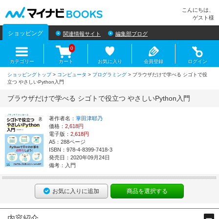
マイナビBOOKS
こんにちは、
ゲスト様
ショッピング
関連情報サイト
編集部ブログ
0
カテゴリー
カート
お気に入り
会員登録
ログイン
ショッピングトップ
>
コンピュータ
>
プログラミング
> ブラウザだけで学べる シゴトで役
立つ やさしいPython入門
ブラウザだけで学べる シゴトで役立つ やさしいPython入門
著作者名：
掌田津耶乃
価格：
2,618円
電子版：
2,618円
A5：288ページ
ISBN：978-4-8399-7418-3
発売日：2020年09月24日
備考：入門
お気に入りに追加
商品を選択する
内容紹介