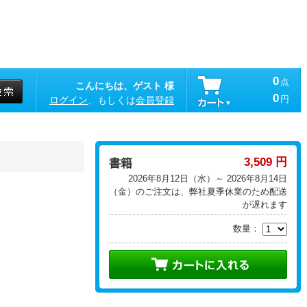
0
点
こんにちは、ゲスト 様
0
円
ログイン
、もしくは
会員登録
3,509 円
書籍
2026年8月12日（水）～ 2026年8月14日
（金）のご注文は、弊社夏季休業のため配送
が遅れます
数量：