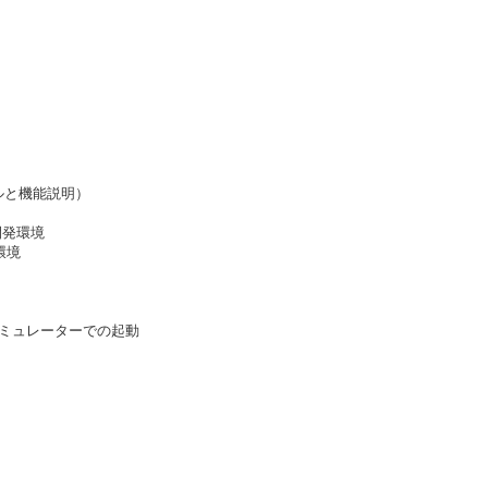
トールと機能説明）
開発環境
環境
Sシミュレーターでの起動