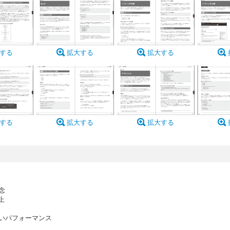
する
拡大する
拡大する
する
拡大する
拡大する
念
上
いパフォーマンス