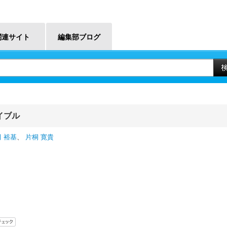
関連サイト
編集部ブログ
イブル
 裕基
、
片桐 寛貴