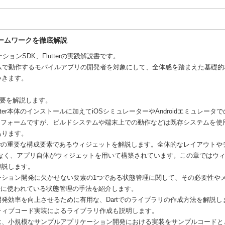
ームワークを徹底解説
ションSDK、Flutterの実践解説書です。
フォームで動作するモバイルアプリの開発者を対象にして、全体感を踏まえた基礎
いきます。
erの概要を解説します。
lutter本体のインストールに加えてiOSシミュレーターやAndroidエミュレー
ラットフォームですが、ビルドシステムや端末上での動作などは既存システムを
あります。
lutterの重要な構成要素であるウィジェットを解説します。全体的なレイアウト
でなく、アプリ自体がウィジェットを用いて構築されています。この章ではウ
解説します。
リケーション開発に欠かせない要素の1つである状態管理に関して、その必要性や
で実際に使われている状態管理の手法を紹介します。
は、開発効率を向上させるために有用な、Dartでのライブラリの作成方法を解説
ティブコード実装によるライブラリ作成も説明します。
装」では、小規模なサンプルアプリケーション開発における実装をサンプルコード