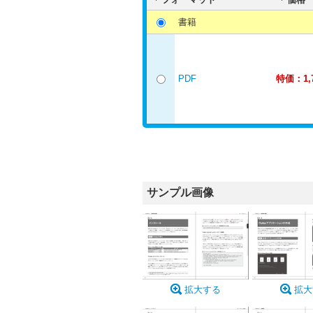
書籍
PDF
特価：1,
サンプル画像
拡大する
拡大