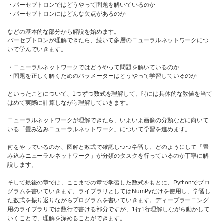
・パーセプトロンではどうやって問題を解いているのか
・パーセプトロンにはどんな欠点があるのか
などの基本的な部分から解説を始めます。
パーセプトロンが理解できたら、続いて多層のニューラルネットワークにつ
いて学んでいきます。
・ニューラルネットワークではどうやって問題を解いているのか
・問題を正しく解くためのパラメーターはどうやって学習しているのか
といったことについて、1つずつ数式を理解して、時には具体的な数値を当て
はめて実際に計算しながら理解していきます。
ニューラルネットワークが理解できたら、いよいよ画像の分類などに向いて
いる「畳み込みニューラルネットワーク」について学習を進めます。
何をやっているのか、図解と数式で確認しつつ学習し、どのようにして「畳
み込みニューラルネットワーク」が分類のタスクを行っているのか丁寧に解
説します。
そして最後の章では、ここまでの章で学習した数式をもとに、Pythonでプロ
グラムを書いていきます。ライブラリとしてはNumPyだけを使用し、学習し
た数式を振り返りながらプログラムを書いていきます。ディープラーニング
用のライブラリでは数行で書ける部分ですが、1行1行理解しながら動かして
いくことで、理解を深めることができます。