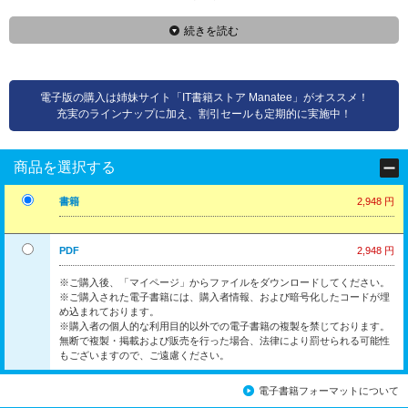
続きを読む
電子版の購入は姉妹サイト「IT書籍ストア Manatee」がオススメ！
充実のラインナップに加え、割引セールも定期的に実施中！
商品を選択する
書籍
2,948 円
PDF
2,948 円
※ご購入後、「マイページ」からファイルをダウンロードしてください。
※ご購入された電子書籍には、購入者情報、および暗号化したコードが埋
め込まれております。
※購入者の個人的な利用目的以外での電子書籍の複製を禁じております。
無断で複製・掲載および販売を行った場合、法律により罰せられる可能性
もございますので、ご遠慮ください。
電子書籍フォーマットについて