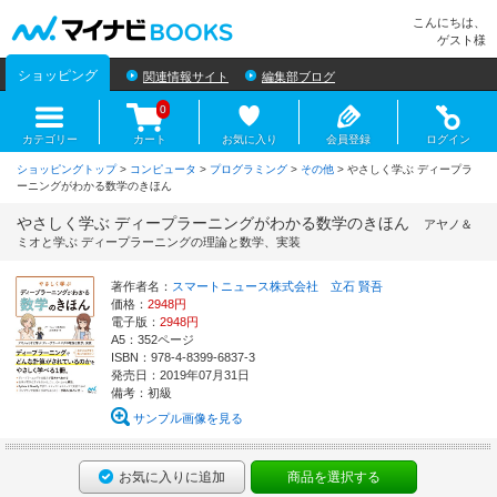
マイナビBOOKS
こんにちは、
ゲスト様
ショッピング
関連情報サイト
編集部ブログ
0
カテゴリー
カート
お気に入り
会員登録
ログイン
ショッピングトップ
>
コンピュータ
>
プログラミング
>
その他
> やさしく学ぶ ディープラ
ーニングがわかる数学のきほん
やさしく学ぶ ディープラーニングがわかる数学のきほん
アヤノ＆
ミオと学ぶ ディープラーニングの理論と数学、実装
著作者名：
スマートニュース株式会社 立石 賢吾
価格：
2948円
電子版：
2948円
A5：352ページ
ISBN：978-4-8399-6837-3
発売日：2019年07月31日
備考：初級
サンプル画像を見る
お気に入りに追加
商品を選択する