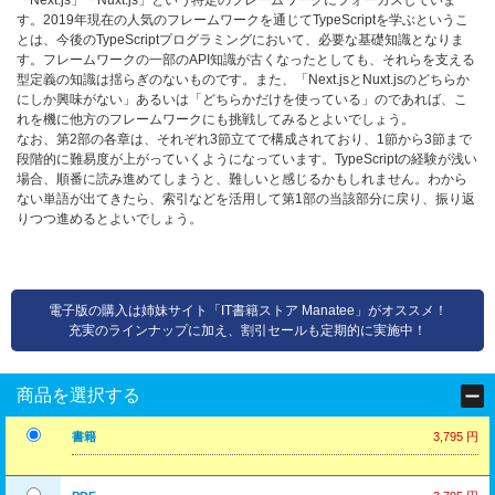
「Next.js」「Nuxt.js」という特定のフレームワークにフォーカスしていま
す。2019年現在の人気のフレームワークを通じてTypeScriptを学ぶというこ
とは、今後のTypeScriptプログラミングにおいて、必要な基礎知識となりま
す。フレームワークの一部のAPI知識が古くなったとしても、それらを支える
型定義の知識は揺らぎのないものです。また、「Next.jsとNuxt.jsのどちらか
にしか興味がない」あるいは「どちらかだけを使っている」のであれば、こ
れを機に他方のフレームワークにも挑戦してみるとよいでしょう。
なお、第2部の各章は、それぞれ3節立てで構成されており、1節から3節まで
段階的に難易度が上がっていくようになっています。TypeScriptの経験が浅い
場合、順番に読み進めてしまうと、難しいと感じるかもしれません。わから
ない単語が出てきたら、索引などを活用して第1部の当該部分に戻り、振り返
りつつ進めるとよいでしょう。
電子版の購入は姉妹サイト「IT書籍ストア Manatee」がオススメ！
充実のラインナップに加え、割引セールも定期的に実施中！
商品を選択する
書籍
3,795 円