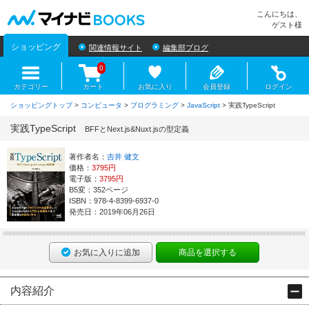
マイナビBOOKS
こんにちは、
ゲスト様
ショッピング
関連情報サイト
編集部ブログ
0
カテゴリー
カート
お気に入り
会員登録
ログイン
ショッピングトップ
>
コンピュータ
>
プログラミング
>
JavaScript
> 実践TypeScript
実践TypeScript
BFFとNext.js&Nuxt.jsの型定義
著作者名：
吉井 健文
価格：
3795円
電子版：
3795円
B5変：352ページ
ISBN：978-4-8399-6937-0
発売日：2019年06月26日
お気に入りに追加
商品を選択する
内容紹介