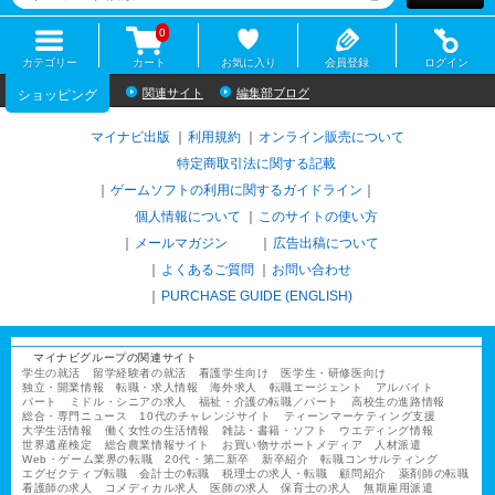
0
カテゴリー
カート
お気に入り
会員登録
ログイン
関連サイト
編集部ブログ
ショッピング
マイナビ出版
利用規約
オンライン販売について
特定商取引法に関する記載
ゲームソフトの利用に関するガイドライン
｜
個人情報について
このサイトの使い方
メールマガジン
広告出稿について
よくあるご質問
お問い合わせ
PURCHASE GUIDE (ENGLISH)
マイナビグループの関連サイト
学生の就活
留学経験者の就活
看護学生向け
医学生・研修医向け
独立・開業情報
転職・求人情報
海外求人
転職エージェント
アルバイト
パート
ミドル・シニアの求人
福祉・介護の転職／パート
高校生の進路情報
総合・専門ニュース
10代のチャレンジサイト
ティーンマーケティング支援
大学生活情報
働く女性の生活情報
雑誌・書籍・ソフト
ウエディング情報
世界遺産検定
総合農業情報サイト
お買い物サポートメディア
人材派遣
Web・ゲーム業界の転職
20代・第二新卒
新卒紹介
転職コンサルティング
エグゼクティブ転職
会計士の転職
税理士の求人・転職
顧問紹介
薬剤師の転職
看護師の求人
コメディカル求人
医師の求人
保育士の求人
無期雇用派遣