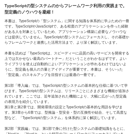
TypeScriptの型システムのからフレームワーク利用の実践まで。
型定義のノウハウを凝縮！
本書は、TypeScriptの「型システム」に関する知識を体系的に学ぶための一冊
です。TypeScriptやJavaScriptで、ある程度のアプリケーションを作った経験
がある人を対象としているため、アプリケーション構築に必要なノウハウな
どは提供していません。TypeScriptの型システムにフォーカスし、その基礎か
らフレームワークと連携した活用方法まで、より深く解説しています。
本書を読めば「TypeScriptは、スピーディーに品質の高いサービスを開発する
上では欠かせない最高のパートナー」だということがわかるはずです。よい
ライブラリを使えば自動的によいアプリケーションが作れるわけではないよ
うに、型定義も個人の力量とアイディアが重要です。本書は、そういった
「型定義」のスキルアップを目指すには最適の一冊です。
第1部「導入編」では、TypeScriptの型システムの基本的な仕様に基づいて学
びます。TypeScriptの型システムは、リリースごとにさまざまな機能が追加さ
れています。ここでは、近年追加された機能により、大幅に広がった型定義
の表現力を紹介しています。
第1章と第2章では、開発環境の設定とTypeScriptの基本的な用語を学びま
す。第3章から6章では、型推論・型安全・型の互換性や結合、そして高度な
型など、「TypeScriptの型システム」を体系的に深く解説しています。
第2部「実践編」では、第1部で身に付けた型システムの基礎知識をもとに、