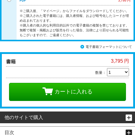
PDF
3,795 円
※ご購入後、「マイページ」からファイルをダウンロードしてください。
※ご購入された電子書籍には、購入者情報、および暗号化したコードが埋
め込まれております。
※購入者の個人的な利用目的以外での電子書籍の複製を禁じております。
無断で複製・掲載および販売を行った場合、法律により罰せられる可能性
もございますので、ご遠慮ください。
電子書籍フォーマットについて
3,795 円
書籍
数量：
カートに入れる
他のサイトで購入
目次