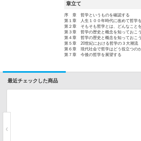
章立て
序 章 哲学というものを確認する
第１章 人生１００年時代に改めて哲学
第２章 そもそも哲学とは、どんなこと
第３章 哲学の歴史と概念を知っておこ
第４章 哲学の歴史と概念を知っておこ
第５章 20世紀における哲学の３大潮流
第６章 現代社会で哲学はどう役立つの
第７章 今後の哲学を展望する
最近チェックした商品