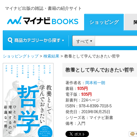
マイナビ出版の雑誌・書籍の紹介サイト
マイナビBOOKS
ショッピング
商品カテゴリーから探す
すべて
ショッピングトップ
>
検索結果
> 教養として学んでおきたい哲学
教養として学んでおきたい哲学
著作者名：
岡本裕一朗
書籍：
935円
電子版：
935円
新書判：224ページ
ISBN：978-4-8399-7018-5
発売日：2019年06月25日
シリーズ名：マイナビ新書
備考：入門