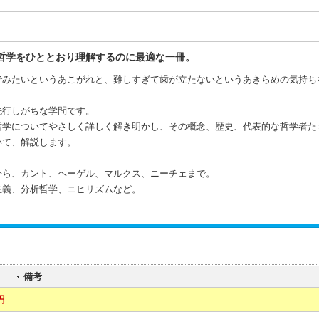
哲学をひととおり理解するのに最適な一冊。
でみたいというあこがれと、難しすぎて歯が立たないというあきらめの気持ち
先行しがちな学問です。
哲学についてやさしく詳しく解き明かし、その概念、歴史、代表的な哲学者た
いて、解説します。
から、カント、ヘーゲル、マルクス、ニーチェまで。
主義、分析哲学、ニヒリズムなど。
！
備考
円