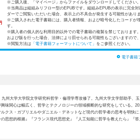
※ご購入後、「マイページ」からファイルをダウンロードしてください
※当商品は縦組みリフロー型のEPUBです。縦組みEPUBの表示に完全
ダーでご閲覧いただいた場合、表示上の不具合が発生する可能性があり
※ご購入された電子書籍には、購入者情報、および暗号化したコードが
円
す。
※購入者の個人的な利用目的以外での電子書籍の複製を禁じております
および販を行った場合、法律により罰せられる可能性もございますので
※閲覧方法は
「電子書籍フォーマットについて」
をご参照ください。
電子書籍
授。九州大学大学院文学研究科哲学・倫理学専攻修了。九州大学文学部助手、
興味関心は幅広く、哲学とテクノロジーの領域横断的な研究をしている。20
マルクス・ガブリエルやダニエル・デネットなど現代の哲学者の思考を明快に
ンの思想的根拠』『フランス現代思想史』『人工知能に哲学を教えたら』『答