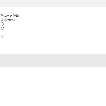
を学ぶべき理由
をするのか？
う①
う②
か？