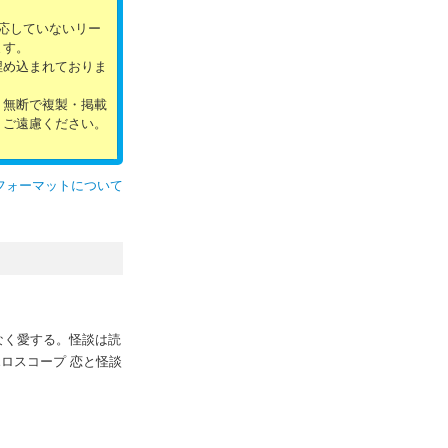
。
対応していないリー
ます。
埋め込まれておりま
。無断で複製・掲載
、ご遠慮ください。
フォーマットについて
なく愛する。怪談は読
ロスコープ 恋と怪談