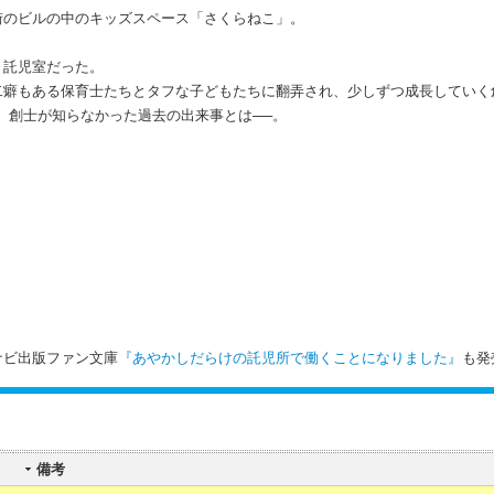
街のビルの中のキッズスペース「さくらねこ」。
う託児室だった。
二癖もある保育士たちとタフな子どもたちに翻弄され、少しずつ成長していく
。創士が知らなかった過去の出来事とは──。
ナビ出版ファン文庫
『あやかしだらけの託児所で働くことになりました』
も発
備考