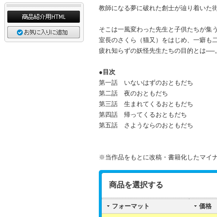
教師になる夢に破れた創士が辿り着いた
そこは一風変わった先生と子供たちが集
室長のさくら（猫又）をはじめ、一癖も
疲れ知らずの妖怪先生たちの目的とは──
●目次
第一話 いないはずのおともだち
第二話 夜のおともだち
第三話 生まれてくるおともだち
第四話 帰ってくるおともだち
第五話 さようならのおともだち
※当作品をもとに改稿・書籍化したマイ
商品を選択する
フォーマット
価格