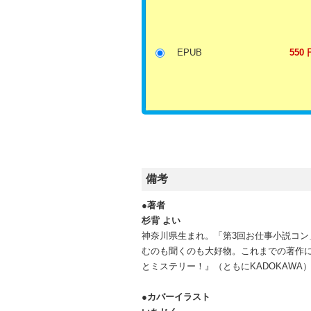
EPUB
550 
備考
●著者
杉背 よい
神奈川県生まれ。「第3回お仕事小説コ
むのも聞くのも大好物。これまでの著作に
とミステリー！』（ともにKADOKAWA
●カバーイラスト