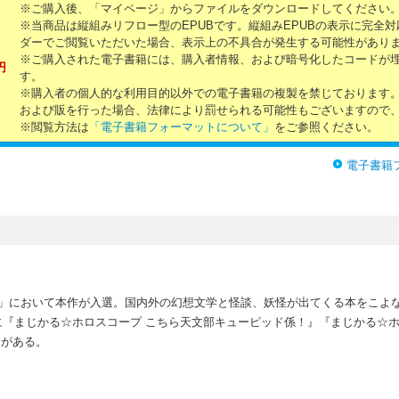
※ご購入後、「マイページ」からファイルをダウンロードしてください
※当商品は縦組みリフロー型のEPUBです。縦組みEPUBの表示に完全
ダーでご閲覧いただいた場合、表示上の不具合が発生する可能性があり
※ご購入された電子書籍には、購入者情報、および暗号化したコードが
円
す。
※購入者の個人的な利用目的以外での電子書籍の複製を禁じております
および販を行った場合、法律により罰せられる可能性もございますので
※閲覧方法は
「電子書籍フォーマットについて」
をご参照ください。
電子書籍
ン」において本作が入選。国内外の幻想文学と怪談、妖怪が出てくる本をこよ
『まじかる☆ホロスコープ こちら天文部キューピッド係！』『まじかる☆ホ
）がある。