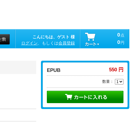
0
点
こんにちは、ゲスト 様
0
円
ログイン
、もしくは
会員登録
550 円
EPUB
数量：