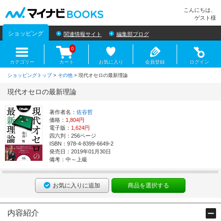
マイナビBOOKS
こんにちは、
ゲスト様
ショッピング
関連情報サイト
編集部ブログ
0
カテゴリー
カート
お気に入り
会員登録
ログイン
ショッピングトップ
>
その他
> 現代オセロの最新理論
現代オセロの最新理論
著作者名：
佐谷哲
価格：
1,804円
電子版：
1,624円
四六判：256ページ
ISBN：978-4-8399-6649-2
発売日：2019年01月30日
備考：中～上級
お気に入りに追加
商品を選択する
内容紹介