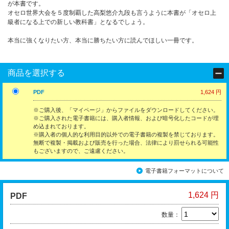
が本書です。
オセロ世界大会を５度制覇した高梨悠介九段も言うように本書が「オセロ上
級者になる上での新しい教科書」となるでしょう。
本当に強くなりたい方、本当に勝ちたい方に読んでほしい一冊です。
商品を選択する
PDF
1,624 円
※ご購入後、「マイページ」からファイルをダウンロードしてください。
※ご購入された電子書籍には、購入者情報、および暗号化したコードが埋
め込まれております。
※購入者の個人的な利用目的以外での電子書籍の複製を禁じております。
無断で複製・掲載および販売を行った場合、法律により罰せられる可能性
もございますので、ご遠慮ください。
電子書籍フォーマットについて
1,624 円
PDF
数量：