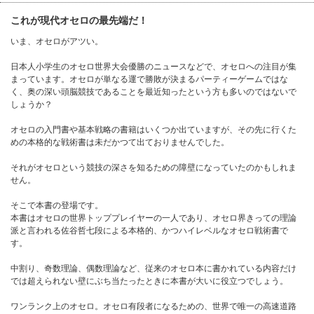
これが現代オセロの最先端だ！
いま、オセロがアツい。
日本人小学生のオセロ世界大会優勝のニュースなどで、オセロへの注目が集
まっています。オセロが単なる運で勝敗が決まるパーティーゲームではな
く、奥の深い頭脳競技であることを最近知ったという方も多いのではないで
しょうか？
オセロの入門書や基本戦略の書籍はいくつか出ていますが、その先に行くた
めの本格的な戦術書は未だかつて出ておりませんでした。
それがオセロという競技の深さを知るための障壁になっていたのかもしれま
せん。
そこで本書の登場です。
本書はオセロの世界トッププレイヤーの一人であり、オセロ界きっての理論
派と言われる佐谷哲七段による本格的、かつハイレベルなオセロ戦術書で
す。
中割り、奇数理論、偶数理論など、従来のオセロ本に書かれている内容だけ
では超えられない壁にぶち当たったときに本書が大いに役立つでしょう。
ワンランク上のオセロ。オセロ有段者になるための、世界で唯一の高速道路