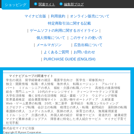
関連サイト
編集部ブログ
ショッピング
マイナビ出版
利用規約
オンライン販売について
特定商取引法に関する記載
ゲームソフトの利用に関するガイドライン
｜
個人情報について
このサイトの使い方
メールマガジン
広告出稿について
よくあるご質問
お問い合わせ
PURCHASE GUIDE (ENGLISH)
マイナビグループの関連サイト
学生の就活
留学経験者の就活
看護学生向け
医学生・研修医向け
独立・開業情報
転職・求人情報
海外求人
転職エージェント
アルバイト
パート
ミドル・シニアの求人
福祉・介護の転職／パート
高校生の進路情報
総合・専門ニュース
10代のチャレンジサイト
ティーンマーケティング支援
大学生活情報
働く女性の生活情報
雑誌・書籍・ソフト
ウエディング情報
世界遺産検定
総合農業情報サイト
お買い物サポートメディア
人材派遣
Web・ゲーム業界の転職
20代・第二新卒
新卒紹介
転職コンサルティング
エグゼクティブ転職
会計士の転職
税理士の求人・転職
顧問紹介
薬剤師の転職
看護師の求人
コメディカル求人
医師の求人
保育士の求人
無期雇用派遣
ミドル・シニア
介護の求人
外国人材の紹介
研修サービス
発送代行
健康経営
マイナビ農林水産ジョブアス
障害者に特化した求人紹介サービス
マイナビ子育て
社宅手配
株式会社マイナビ出版
Copyright © Mynavi Corporation