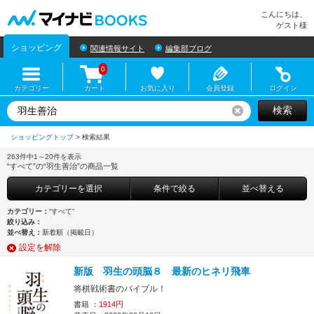
マイナビBOOKS
こんにちは、
ゲスト様
ショッピング
関連情報サイト
編集部ブログ
0
カテゴリー
カート
お気に入り
会員登録
ログイン
検索
リセット
ショッピングトップ
>
263件中1～20件を表示
“すべて”の“羽生善治”の商品一覧
カテゴリーを選択
条件で絞る
並べ替える
カテゴリー：
“すべて”
絞り込み：
並べ替え：
新着順（掲載日）
設定を解除
新版 羽生の頭脳８ 最新のヒネリ飛車
将棋戦術書のバイブル！
書籍 ：
1914円