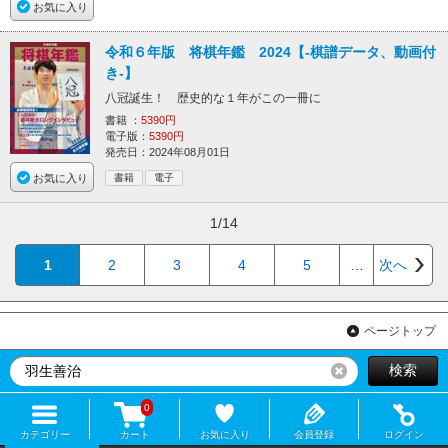
お気に入り
令和６年版 将棋年鑑 2024【-棋譜データ、動画付
き-】
八冠誕生！ 歴史的な１年がこの一冊に
書籍 ：
5390円
電子版：
5390円
発売日：2024年08月01日
お気に入り
書籍
電子
1/14
1
2
3
4
5
…
次へ
ページトップ
検索
リセット
0
カテゴリー
カート
お気に入り
会員登録
ログイン