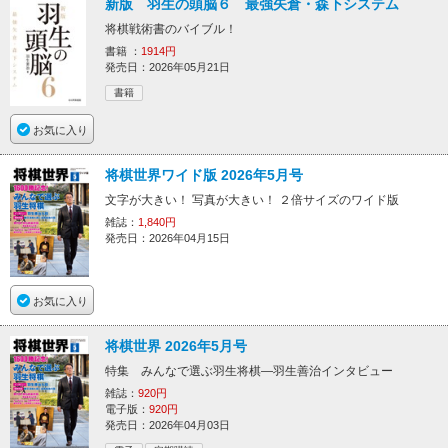
新版 羽生の頭脳６ 最強矢倉・森下システム
将棋戦術書のバイブル！
書籍 ：
1914円
発売日：2026年05月21日
書籍
お気に入り
将棋世界ワイド版 2026年5月号
文字が大きい！ 写真が大きい！ ２倍サイズのワイド版
雑誌：
1,840円
発売日：2026年04月15日
お気に入り
将棋世界 2026年5月号
特集 みんなで選ぶ羽生将棋―羽生善治インタビュー
雑誌：
920円
電子版：
920円
発売日：2026年04月03日