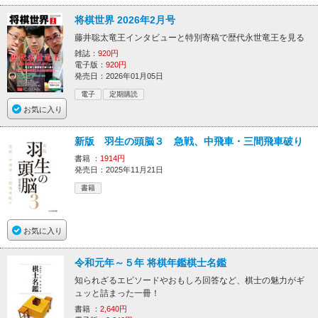
将棋世界 2026年2月号
藤井聡太竜王インタビューと特別寄稿で歴代永世竜王を見る
雑誌：
920円
電子版：
920円
発売日：2026年01月05日
電子
定期購読
お気に入り
新版 羽生の頭脳３ 急戦、中飛車・三間飛車破り
書籍 ：
1914円
発売日：2025年11月21日
書籍
お気に入り
令和元年～５年 将棋年鑑棋士名鑑
知られざるエピソードやおもしろ回答など、棋士の魅力がギ
ュッと詰まった一冊！
書籍 ：
2,640円