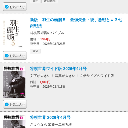
電子
定期購読
お気に入り
新版 羽生の頭脳５ 最強矢倉・後手急戦と▲３七
銀戦法
将棋戦術書のバイブル！
書籍 ：
1914円
発売日：2026年03月23日
書籍
お気に入り
将棋世界ワイド版 2026年4月号
文字が大きい！ 写真が大きい！ ２倍サイズのワイド版
雑誌：
1,840円
発売日：2026年03月15日
お気に入り
将棋世界 2026年4月号
さようなら 加藤一二三九段