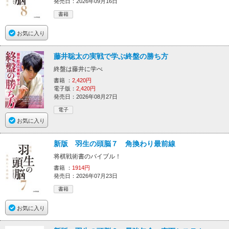
発売日：2026年09月16日
書籍
お気に入り
藤井聡太の実戦で学ぶ終盤の勝ち方
終盤は藤井に学べ
書籍 ：
2,420円
電子版：
2,420円
発売日：2026年08月27日
電子
お気に入り
新版 羽生の頭脳７ 角換わり最前線
将棋戦術書のバイブル！
書籍 ：
1914円
発売日：2026年07月23日
書籍
お気に入り