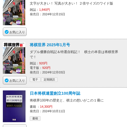
文字が大きい！ 写真が大きい！ ２倍サイズのワイド版
雑誌：
1,840円
発売日：2024年12月15日
お気に入り
将棋世界 2025年1月号
ダブル優勝自戦記＆特選自戦記！ 棋士の本音は将棋世界
で！
雑誌：
920円
電子版：
920円
発売日：2024年12月03日
電子
定期購読
お気に入り
日本将棋連盟創立100周年誌
将棋界100年の歴史と、棋士の想いがこの１冊に
書籍 ：
14,300円
発売日：2024年10月11日
書籍