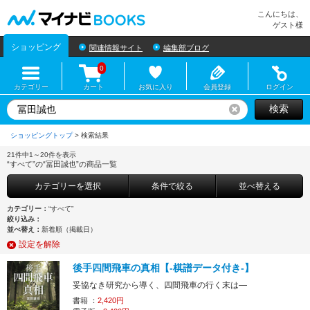
マイナビBOOKS
こんにちは、
ゲスト様
ショッピング
関連情報サイト
編集部ブログ
0
カテゴリー
カート
お気に入り
会員登録
ログイン
検索
リセット
ショッピングトップ
>
21件中1～20件を表示
“すべて”の“冨田誠也”の商品一覧
カテゴリーを選択
条件で絞る
並べ替える
カテゴリー：
“すべて”
絞り込み：
並べ替え：
新着順（掲載日）
設定を解除
後手四間飛車の真相【-棋譜データ付き-】
妥協なき研究から導く、四間飛車の行く末は―
書籍 ：
2,420円