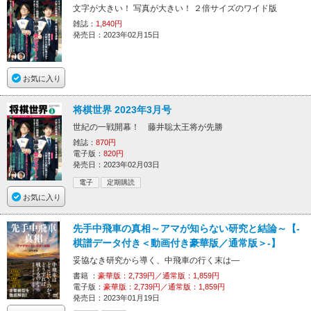
文字が大きい！ 写真が大きい！ ２倍サイズのワイド版
雑誌：
1,840円
発売日：2023年02月15日
お気に入り
将棋世界 2023年3月号
世紀の一戦開幕！ 藤井聡太王将が先勝
雑誌：
870円
電子版：
820円
発売日：2023年02月03日
電子
定期購読
お気に入り
先手中飛車の真相～アマが知らない研究と結論～【-
棋譜データ付き＜動画付き豪華版／通常版＞-】
妥協なき研究から導く、中飛車の行く末は―
書籍 ：
豪華版：2,739円／通常版：1,859円
電子版：
豪華版：2,739円／通常版：1,859円
発売日：2023年01月19日