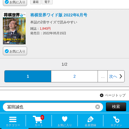
お気に入り
書籍
電子
将棋世界ワイド版 2022年6月号
本誌の2倍サイズで読みやすい
雑誌：
1,840円
発売日：2022年05月15日
お気に入り
1/2
1
2
…
次へ
ページトップ
検索
リセット
0
カテゴリー
カート
お気に入り
会員登録
ログイン