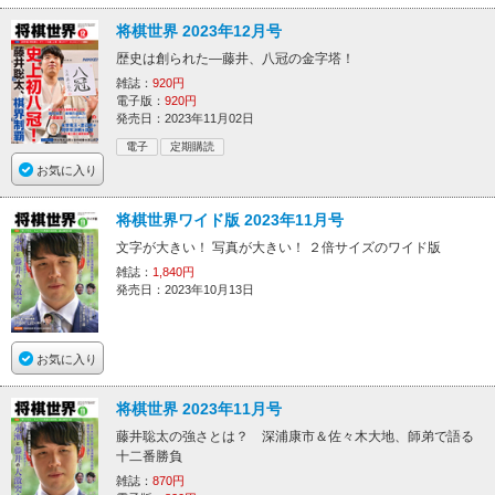
将棋世界 2023年12月号
歴史は創られた―藤井、八冠の金字塔！
雑誌：
920円
電子版：
920円
発売日：2023年11月02日
電子
定期購読
お気に入り
将棋世界ワイド版 2023年11月号
文字が大きい！ 写真が大きい！ ２倍サイズのワイド版
雑誌：
1,840円
発売日：2023年10月13日
お気に入り
将棋世界 2023年11月号
藤井聡太の強さとは？ 深浦康市＆佐々木大地、師弟で語る
十二番勝負
雑誌：
870円