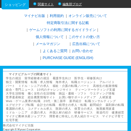
関連サイト
編集部ブログ
ショッピング
マイナビ出版
利用規約
オンライン販売について
特定商取引法に関する記載
ゲームソフトの利用に関するガイドライン
｜
個人情報について
このサイトの使い方
メールマガジン
広告出稿について
よくあるご質問
お問い合わせ
PURCHASE GUIDE (ENGLISH)
マイナビグループの関連サイト
学生の就活
留学経験者の就活
看護学生向け
医学生・研修医向け
独立・開業情報
転職・求人情報
海外求人
転職エージェント
アルバイト
パート
ミドル・シニアの求人
福祉・介護の転職／パート
高校生の進路情報
総合・専門ニュース
10代のチャレンジサイト
ティーンマーケティング支援
大学生活情報
働く女性の生活情報
雑誌・書籍・ソフト
ウエディング情報
世界遺産検定
総合農業情報サイト
お買い物サポートメディア
人材派遣
Web・ゲーム業界の転職
20代・第二新卒
新卒紹介
転職コンサルティング
エグゼクティブ転職
会計士の転職
税理士の求人・転職
顧問紹介
薬剤師の転職
看護師の求人
コメディカル求人
医師の求人
保育士の求人
無期雇用派遣
ミドル・シニア
介護の求人
外国人材の紹介
研修サービス
発送代行
健康経営
マイナビ農林水産ジョブアス
障害者に特化した求人紹介サービス
マイナビ子育て
社宅手配
株式会社マイナビ出版
Copyright © Mynavi Corporation