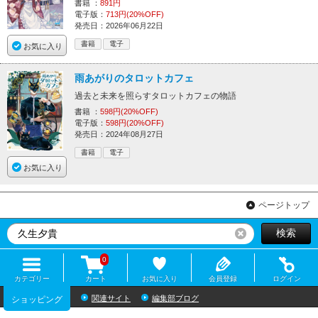
書籍 ：
891円
電子版：
713円(20%OFF)
発売日：2026年06月22日
書籍
電子
お気に入り
雨あがりのタロットカフェ
過去と未来を照らすタロットカフェの物語
書籍 ：
598円(20%OFF)
電子版：
598円(20%OFF)
発売日：2024年08月27日
書籍
電子
お気に入り
ページトップ
検索
リセット
0
カテゴリー
カート
お気に入り
会員登録
ログイン
関連サイト
編集部ブログ
ショッピング