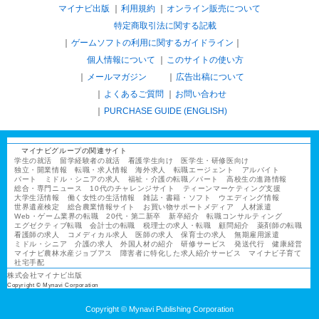
マイナビ出版
利用規約
オンライン販売について
特定商取引法に関する記載
ゲームソフトの利用に関するガイドライン
｜
個人情報について
このサイトの使い方
メールマガジン
広告出稿について
よくあるご質問
お問い合わせ
PURCHASE GUIDE (ENGLISH)
マイナビグループの関連サイト
学生の就活
留学経験者の就活
看護学生向け
医学生・研修医向け
独立・開業情報
転職・求人情報
海外求人
転職エージェント
アルバイト
パート
ミドル・シニアの求人
福祉・介護の転職／パート
高校生の進路情報
総合・専門ニュース
10代のチャレンジサイト
ティーンマーケティング支援
大学生活情報
働く女性の生活情報
雑誌・書籍・ソフト
ウエディング情報
世界遺産検定
総合農業情報サイト
お買い物サポートメディア
人材派遣
Web・ゲーム業界の転職
20代・第二新卒
新卒紹介
転職コンサルティング
エグゼクティブ転職
会計士の転職
税理士の求人・転職
顧問紹介
薬剤師の転職
看護師の求人
コメディカル求人
医師の求人
保育士の求人
無期雇用派遣
ミドル・シニア
介護の求人
外国人材の紹介
研修サービス
発送代行
健康経営
マイナビ農林水産ジョブアス
障害者に特化した求人紹介サービス
マイナビ子育て
社宅手配
株式会社マイナビ出版
Copyright © Mynavi Corporation
Copyright © Mynavi Publishing Corporation