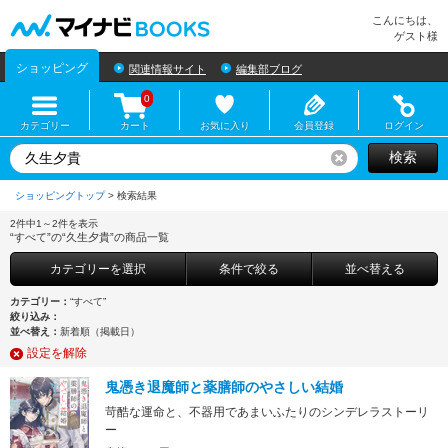
マイナビBOOKS
こんにちは、
ゲスト様
ショッピング
関連情報サイト
編集部ブログ
0
カテゴリー
カート
お気に入り
会員登録
ログイン
検索
リセット
ショッピングトップ
>
2件中1～2件を表示
“すべて”の“久生夕貴”の商品一覧
カテゴリーを選択
条件で絞る
並べ替える
カテゴリー：
“すべて”
絞り込み：
並べ替え：
新着順（掲載日）
設定を解除
鬼憑き退魔師と薬膳師のやさしい結婚
苛酷な運命と、不器用であまいふたりのシンデレラストーリ
ー