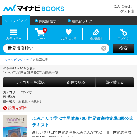
マイナビBOOKS
こんにちは、
ゲスト様
ショッピング
関連情報サイト
編集部ブログ
0
カテゴリー
カート
お気に入り
会員登録
ログイン
検索
リセット
ショッピングトップ
>
43件中21～40件を表示
“すべて”の“世界遺産検定”の商品一覧
カテゴリーを選択
条件で絞る
並べ替える
カテゴリー：
“すべて”
絞り込み：
並べ替え：
新着順（掲載日）
設定を解除
ふみこんで学ぶ世界遺産700 世界遺産検定準1級公式
テキスト
新しい切り口で世界遺産をふみこんで学ぶ一冊！世界遺産検