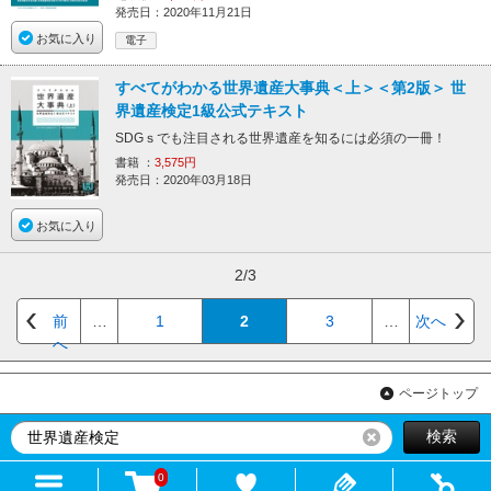
発売日：2020年11月21日
お気に入り
電子
すべてがわかる世界遺産大事典＜上＞＜第2版＞ 世
界遺産検定1級公式テキスト
SDGｓでも注目される世界遺産を知るには必須の一冊！
書籍 ：
3,575円
発売日：2020年03月18日
お気に入り
2/3
前
…
1
2
3
…
次へ
へ
ページトップ
検索
リセット
0