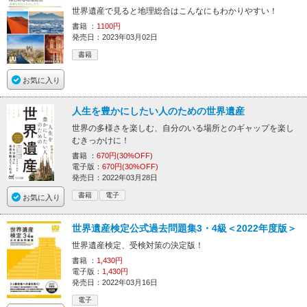
世界遺産で見ると地理総合はこんなにもわかりやすい！
書籍 ：
1100円
発売日：2023年03月02日
書籍
お気に入り
人生を豊かにしたい人のための世界遺産
世界の多様さを楽しむ、自分のいる場所とのギャップを楽し
むきっかけに！
書籍 ：
670円(30%OFF)
電子版：
670円(30%OFF)
発売日：2022年03月28日
書籍
電子
お気に入り
世界遺産検定公式過去問題集3・4級＜2022年度版＞
世界遺産検定、受検対策の決定版！
書籍 ：
1,430円
電子版：
1,430円
発売日：2022年03月16日
電子