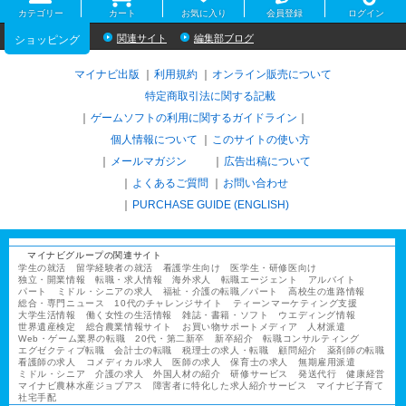
カテゴリー
カート
お気に入り
会員登録
ログイン
関連サイト
編集部ブログ
ショッピング
マイナビ出版
利用規約
オンライン販売について
特定商取引法に関する記載
ゲームソフトの利用に関するガイドライン
｜
個人情報について
このサイトの使い方
メールマガジン
広告出稿について
よくあるご質問
お問い合わせ
PURCHASE GUIDE (ENGLISH)
マイナビグループの関連サイト
学生の就活
留学経験者の就活
看護学生向け
医学生・研修医向け
独立・開業情報
転職・求人情報
海外求人
転職エージェント
アルバイト
パート
ミドル・シニアの求人
福祉・介護の転職／パート
高校生の進路情報
総合・専門ニュース
10代のチャレンジサイト
ティーンマーケティング支援
大学生活情報
働く女性の生活情報
雑誌・書籍・ソフト
ウエディング情報
世界遺産検定
総合農業情報サイト
お買い物サポートメディア
人材派遣
Web・ゲーム業界の転職
20代・第二新卒
新卒紹介
転職コンサルティング
エグゼクティブ転職
会計士の転職
税理士の求人・転職
顧問紹介
薬剤師の転職
看護師の求人
コメディカル求人
医師の求人
保育士の求人
無期雇用派遣
ミドル・シニア
介護の求人
外国人材の紹介
研修サービス
発送代行
健康経営
マイナビ農林水産ジョブアス
障害者に特化した求人紹介サービス
マイナビ子育て
社宅手配