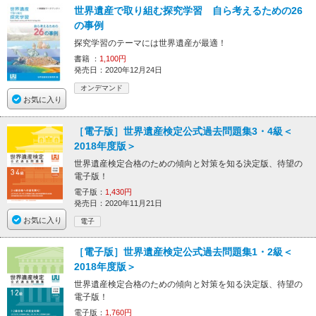
世界遺産で取り組む探究学習 自ら考えるための26
の事例
探究学習のテーマには世界遺産が最適！
書籍 ：
1,100円
発売日：2020年12月24日
オンデマンド
お気に入り
［電子版］世界遺産検定公式過去問題集3・4級＜
2018年度版＞
世界遺産検定合格のための傾向と対策を知る決定版、待望の
電子版！
電子版：
1,430円
発売日：2020年11月21日
お気に入り
電子
［電子版］世界遺産検定公式過去問題集1・2級＜
2018年度版＞
世界遺産検定合格のための傾向と対策を知る決定版、待望の
電子版！
電子版：
1,760円