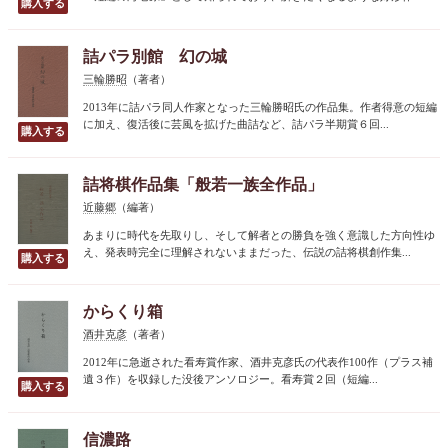
詰パラ別館 幻の城
三輪勝昭
（著者）
2013年に詰パラ同人作家となった三輪勝昭氏の作品集。作者得意の短編
に加え、復活後に芸風を拡げた曲詰など、詰パラ半期賞６回...
詰将棋作品集「般若一族全作品」
近藤郷
（編著）
あまりに時代を先取りし、そして解者との勝負を強く意識した方向性ゆ
え、発表時完全に理解されないままだった、伝説の詰将棋創作集...
からくり箱
酒井克彦
（著者）
2012年に急逝された看寿賞作家、酒井克彦氏の代表作100作（プラス補
遺３作）を収録した没後アンソロジー。看寿賞２回（短編...
信濃路