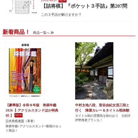
2026.08.07
【詰将棋】『ポケット３手詰』第207問
この３手詰が解けますか？
新着商品！
商品一覧へ
【豪華版】令和８年版 将棋年鑑
中村太地八段、室谷由紀女流三段と
2026【-アクリルスタンドほか特典
行く 陣屋カレー＆タイトル戦体験
付-】
タイトル戦の雰囲気を味わおう 大好評
伊勢海老プランも！
日本将棋連盟
（著者）
将棋年鑑+アクリルスタンド+動画のセッ
ト商品！