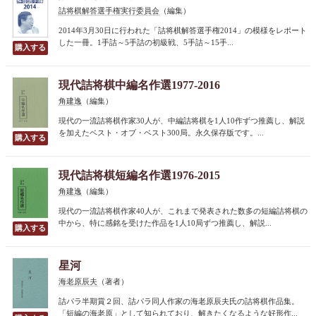
詰将棋解答選手権実行委員会
（編集）
2014年3月30日に行われた「詰将棋解答選手権2014」の模様をレポート
した一冊。1手詰～5手詰の初級戦、5手詰～15手...
現代詰将棋中編名作選1977-2016
角建逸
（編集）
現代の一流詰将棋作家30人が、中編詰将棋を1人10作ずつ推薦し、解説
を加えたベスト・オブ・ベスト300局。永久保存版です。...
現代詰将棋短編名作選1976-2015
角建逸
（編集）
現代の一流詰将棋作家40人が、これまで発表された数多の短編詰将棋の
中から、特に感銘を受けた作品を1人10局ずつ推薦し、解説...
星河
海老原辰夫
（著者）
詰パラ半期賞２回、詰パラ同人作家の海老原辰夫氏の詰将棋作品集。
「短編の海老原」として知られており、解きたくなるような好形作...