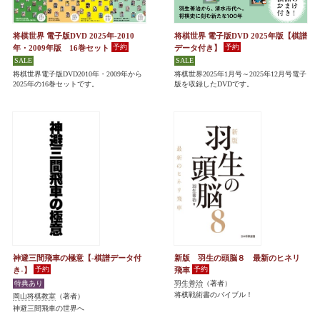
将棋世界 電子版DVD 2025年-2010
将棋世界 電子版DVD 2025年版【棋譜
年・2009年版 16巻セット
データ付き】
将棋世界電子版DVD2010年・2009年から
将棋世界2025年1月号～2025年12月号電子
2025年の16巻セットです。
版を収録したDVDです。
神避三間飛車の極意【-棋譜データ付
新版 羽生の頭脳８ 最新のヒネリ
き-】
飛車
羽生善治
（著者）
将棋戦術書のバイブル！
岡山将棋教室
（著者）
神避三間飛車の世界へ