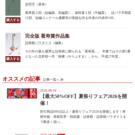
赤羽守
（著者）
看寿賞２回（短編賞、長編賞）。塚田賞１回（中編賞）、詰パラ半期賞
12回、短編コンクール優勝等の実績を誇る作者の代表作100...
完全版 看寿賞作品集
詰将棋パラダイス
（編集）
その年の最も優秀な詰将棋に贈られる「看寿賞」。 本書ではその第1番
となった北村研一作「槍襖（やりぶすま）」から、平成27年度...
オススメの記事
記事一覧へ
2026.08.04
【最大50%OFF】夏祭りフェア2026を開
催！
割引商品900点以上！夏祭りフェア2026を開催します！将
棋年鑑・将棋世界・戦術書・詰将棋・詰将棋パラダイスま
で数多く揃っ...