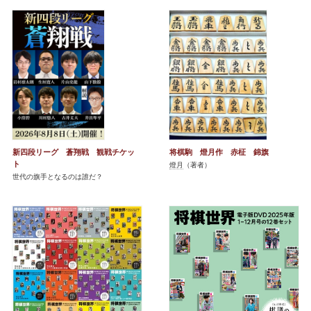
新四段リーグ 蒼翔戦 観戦チケッ
将棋駒 燈月作 赤柾 錦旗
ト
燈月
（著者）
世代の旗手となるのは誰だ？