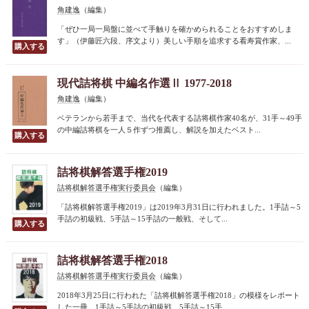
角建逸
（編集）
「ぜひ一局一局盤に並べて手触りを確かめられることをおすすめしま
す」（伊藤匠六段、序文より）美しい手順を追求する看寿賞作家、...
現代詰将棋 中編名作選Ⅱ 1977-2018
角建逸
（編集）
ベテランから若手まで、当代を代表する詰将棋作家40名が、31手～49手
の中編詰将棋を一人５作ずつ推薦し、解説を加えたベスト...
詰将棋解答選手権2019
詰将棋解答選手権実行委員会
（編集）
「詰将棋解答選手権2019」は2019年3月31日に行われました。1手詰～5
手詰の初級戦、5手詰～15手詰の一般戦、そして...
詰将棋解答選手権2018
詰将棋解答選手権実行委員会
（編集）
2018年3月25日に行われた「詰将棋解答選手権2018」の模様をレポート
した一冊。1手詰～5手詰の初級戦、5手詰～15手...