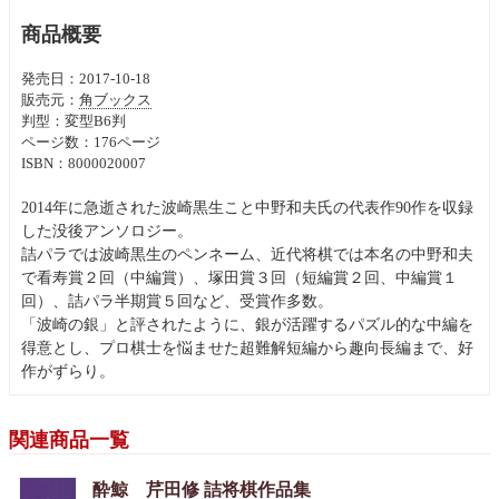
商品概要
発売日：2017-10-18
販売元：
角ブックス
判型：変型B6判
ページ数：176ページ
ISBN：8000020007
2014年に急逝された波崎黒生こと中野和夫氏の代表作90作を収録
した没後アンソロジー。
詰パラでは波崎黒生のペンネーム、近代将棋では本名の中野和夫
で看寿賞２回（中編賞）、塚田賞３回（短編賞２回、中編賞１
回）、詰パラ半期賞５回など、受賞作多数。
「波崎の銀」と評されたように、銀が活躍するパズル的な中編を
得意とし、プロ棋士を悩ませた超難解短編から趣向長編まで、好
作がずらり。
関連商品一覧
酔鯨 芹田修 詰将棋作品集